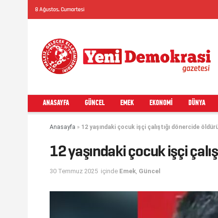
8 Ağustos, Cumartesi
ANASAYFA
GÜNCEL
EMEK
EKONOMI
DÜNYA
Anasayfa
»
12 yaşındaki çocuk işçi çalıştığı dönercide öldür
12 yaşındaki çocuk işçi çalı
30 Temmuz 2025
içinde
Emek
,
Güncel