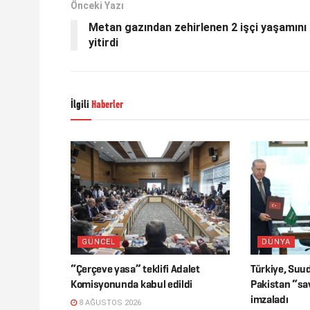
Önceki Yazı
Metan gazından zehirlenen 2 işçi yaşamını
yitirdi
İlgili
Haberler
GÜNCEL
DÜNYA
“Çerçeve yasa” teklifi Adalet
Türkiye, Suud
Komisyonunda kabul edildi
Pakistan “s
imzaladı
8 AĞUSTOS 2026