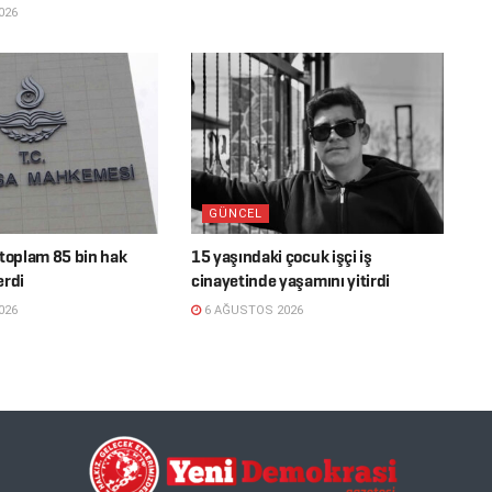
026
GÜNCEL
 toplam 85 bin hak
15 yaşındaki çocuk işçi iş
erdi
cinayetinde yaşamını yitirdi
026
6 AĞUSTOS 2026