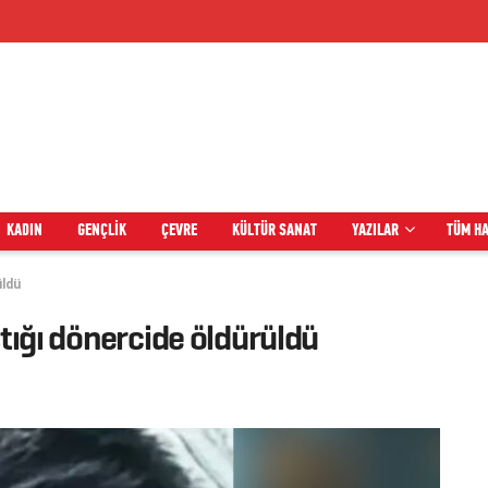
KADIN
GENÇLIK
ÇEVRE
KÜLTÜR SANAT
YAZILAR
TÜM H
üldü
ştığı dönercide öldürüldü