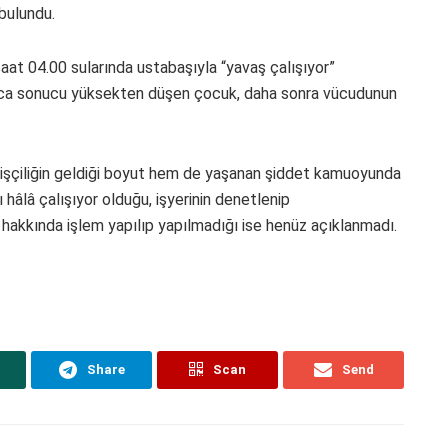
bulundu.
aat 04.00 sularında ustabaşıyla “yavaş çalışıyor”
aca sonucu yüksekten düşen çocuk, daha sonra vücudunun
işçiliğin geldiği boyut hem de yaşanan şiddet kamuoyunda
 hâlâ çalışıyor olduğu, işyerinin denetlenip
 hakkında işlem yapılıp yapılmadığı ise henüz açıklanmadı.
Share
Scan
Send