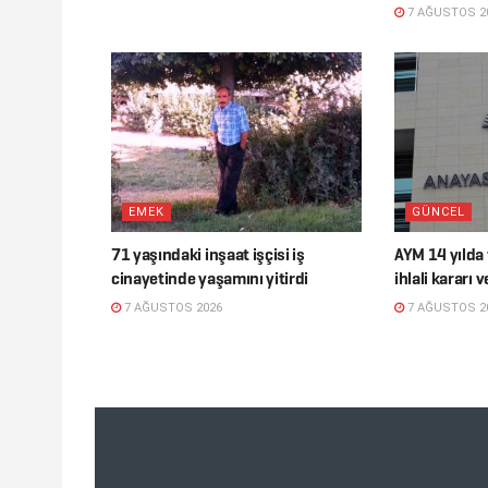
7 AĞUSTOS 2
EMEK
GÜNCEL
71 yaşındaki inşaat işçisi iş
AYM 14 yılda
cinayetinde yaşamını yitirdi
ihlali kararı v
7 AĞUSTOS 2026
7 AĞUSTOS 2