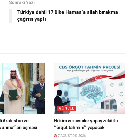
Sonraki Yazı
Türkiye dahil 17 ülke Hamas’a silah bırakma
çağrısı yaptı
GÜNCEL
i Arabistan ve
Hâkim ve savcılar yapay zekâ ile
avunma” anlaşması
“örgüt tahmini” yapacak
7 AĞUSTOS 2026