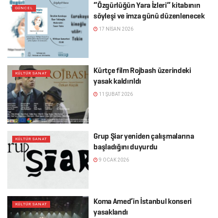
“Özgürlüğün Yara İzleri” kitabının
GÜNCEL
söyleşi ve imza günü düzenlenecek
17 NISAN 2026
Kürtçe film Rojbash üzerindeki
KÜLTÜR SANAT
yasak kaldırıldı
11 ŞUBAT 2026
Grup Şiar yeniden çalışmalarına
KÜLTÜR SANAT
başladığını duyurdu
9 OCAK 2026
Koma Amed’in İstanbul konseri
KÜLTÜR SANAT
yasaklandı