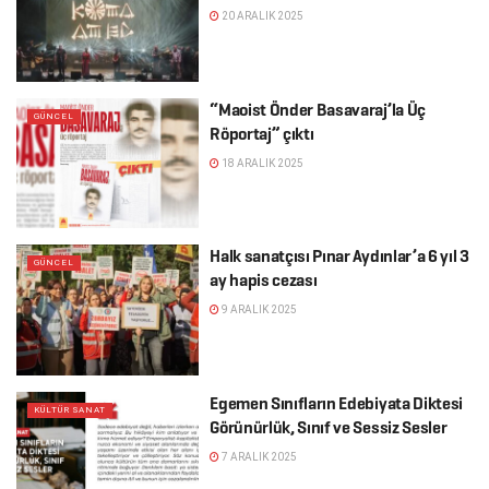
20 ARALIK 2025
“Maoist Önder Basavaraj’la Üç
GÜNCEL
Röportaj” çıktı
18 ARALIK 2025
Halk sanatçısı Pınar Aydınlar’a 6 yıl 3
GÜNCEL
ay hapis cezası
9 ARALIK 2025
Egemen Sınıfların Edebiyata Diktesi
KÜLTÜR SANAT
Görünürlük, Sınıf ve Sessiz Sesler
7 ARALIK 2025