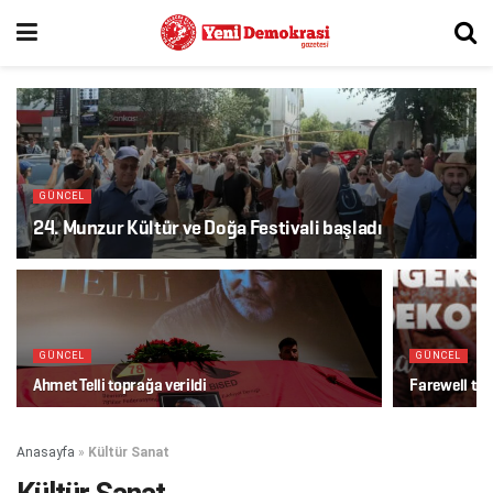
GÜNCEL
24. Munzur Kültür ve Doğa Festivali başladı
GÜNCEL
GÜNCEL
Ahmet Telli toprağa verildi
Farewell to 
Anasayfa
»
Kültür Sanat