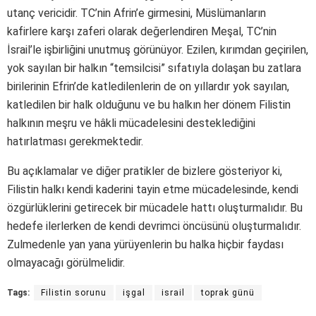
utanç vericidir. TC’nin Afrin’e girmesini, Müslümanların
kafirlere karşı zaferi olarak değerlendiren Meşal, TC’nin
İsrail’le işbirliğini unutmuş görünüyor. Ezilen, kırımdan geçirilen,
yok sayılan bir halkın “temsilcisi” sıfatıyla dolaşan bu zatlara
birilerinin Efrin’de katledilenlerin de on yıllardır yok sayılan,
katledilen bir halk olduğunu ve bu halkın her dönem Filistin
halkının meşru ve hâkli mücadelesini desteklediğini
hatırlatması gerekmektedir.
Bu açıklamalar ve diğer pratikler de bizlere gösteriyor ki,
Filistin halkı kendi kaderini tayin etme mücadelesinde, kendi
özgürlüklerini getirecek bir mücadele hattı oluşturmalıdır. Bu
hedefe ilerlerken de kendi devrimci öncüsünü oluşturmalıdır.
Zulmedenle yan yana yürüyenlerin bu halka hiçbir faydası
olmayacağı görülmelidir.
Tags:
Filistin sorunu
işgal
israil
toprak günü