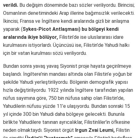
verildi.
Bu değişim döneminde bazı sözler veriliyordu. Birincisi;
Osmanlının denetimindeki Arap illerine bağımsızlık verilecekti.
İkincisi; Fransa ve İngiltere kendi aralarında gizli bir anlaşma
yaparak (
Sykes-Picot Antlaşması) bu bölgeyi kendi
aralarında ikiye bölüyor,
Filistin’de ise uluslararası idare
kurulmasını istiyorlardı. Üçüncüsü ise, Filistin’de Yahudi halkı
için bir vatan kurulması sözü veriliyordu.
Bundan sonra yavaş yavaş Siyonist proje hayata geçirilmeye
başlandı. İngiltere’nin mandası altında olan Filistin’e yoğun bir
şekilde Yahudi yerleştiriliyordu. Bölgenin demografik yapısı
hızla değiştiriliyordu. 1922 yılında İngiltere tarafından yapılan
nüfus sayımına göre, 750 bin nüfusa sahip olan Filistin’de,
Yahudilerin nüfusu yüzde 11’e ulaşıyordu. Bundan sonraki 15
yıl içinde 300 bin Yahudi daha bölgeye gelecekti. Bununla
birlikte Yahudilere tanınan ayrıcalıklar, Filistinliler’in öfkesine
neden olmaktaydı. Siyonist örgüt
Irgun Zvai Leumi,
Filistin