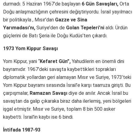
durmadı. 5 Haziran 1967’de başlayan
6 Gün Savaşları,
Orta
Doğu anlaşmazlığının çehresini değiştiriyordu. İsrail yayılmacı
bir politikayla , Mısır’dan
Gazze ve Sina
Yarımadası’nı,
Suriye’den de
Golan Tepeleri’ni
aldı. Ürdün
güçlerini de Batı Şeria ile Doğu Kudüs’ten çıkardı.
1973 Yom Kippur Savaşı
Yom Kippur, yani “
Kefaret Gün”,
Yahudilerin en önemli dini
bayramıdır. 1967’deki savaşta kaybettikleri toprakları
diplomatik yollardan geri alamayan Mısır ve Suriye, 1973’teki
Yom Kippur bayramı sırasında İsrail’e karşı taarruza girişti. Bu
çarpışmalar,
Ramazan Savaşı
diye de anılır. Ancak İsrail bu
savaştan da galip çıkaraka biraz daha ilerlemiş, yeni bölgeleri
işgal etmiştir. Mısır ve Suriye, toplam 8 bin 500 asker
kaybetti. İsrail’in kaybı ise 6 bindi.
İntifada 1987-93