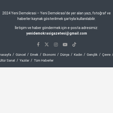
2024 Yeni Demokrasi – Yeni Demokrasi’de yer alan yazı, fotoğraf ve
haberler kaynak gösterilmek şartıyla kullanılabilir.
İletişim ve haber göndermek için e-posta adresimiz:
yenidemokrasigazetesi@gmail.com
nasayfa
Güncel
Emek
Ekonomi
Dünya
Kadın
Gençlik
Çevre
ültür Sanat
Yazılar
Tüm Haberler