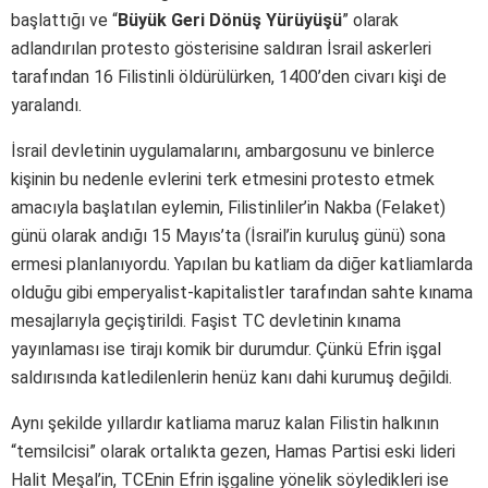
başlattığı ve “
Büyük Geri Dönüş Yürüyüşü
” olarak
adlandırılan protesto gösterisine saldıran İsrail askerleri
tarafından 16 Filistinli öldürülürken, 1400’den civarı kişi de
yaralandı.
İsrail devletinin uygulamalarını, ambargosunu ve binlerce
kişinin bu nedenle evlerini terk etmesini protesto etmek
amacıyla başlatılan eylemin, Filistinliler’in Nakba (Felaket)
günü olarak andığı 15 Mayıs’ta (İsrail’in kuruluş günü) sona
ermesi planlanıyordu. Yapılan bu katliam da diğer katliamlarda
olduğu gibi emperyalist-kapitalistler tarafından sahte kınama
mesajlarıyla geçiştirildi. Faşist TC devletinin kınama
yayınlaması ise tirajı komik bir durumdur. Çünkü Efrin işgal
saldırısında katledilenlerin henüz kanı dahi kurumuş değildi.
Aynı şekilde yıllardır katliama maruz kalan Filistin halkının
“temsilcisi” olarak ortalıkta gezen, Hamas Partisi eski lideri
Halit Meşal’in, TCEnin Efrin işgaline yönelik söyledikleri ise