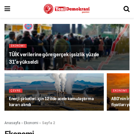
EKONOMI
TÜİK verilerine göre gerçek işsizlik yüzde
31’e yükseldi
ÇEVRE
EKONOMI
Enerji şirketleri için 12 ilde acele kamulaştırma
ABD’nin İran
kararı alındı
fiyatları yük
Anasayfa
»
Ekonomi
»
Sayfa 2