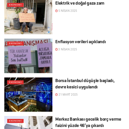
Elektrik ve doğal gaza zam
EKONOMI
5 NISAN 2025
Enflasyon verileri açıklandı
EKONOMI
3 NISAN 2025
Borsa İstanbul düşüşle başladı,
EKONOMI
devre kesici uygulandı
21 MART 2025
Merkez Bankası gecelik borç verme
EKONOMI
faizini yüzde 46’ya çıkardı