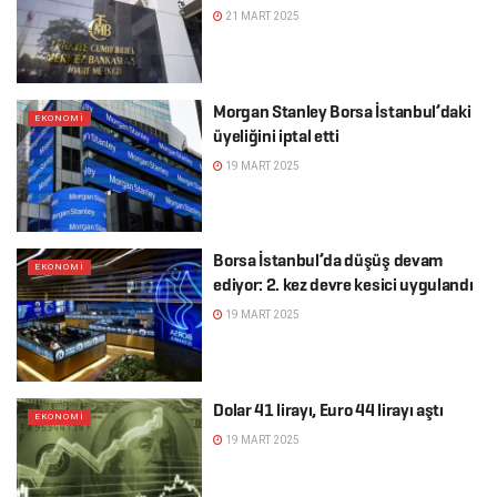
21 MART 2025
Morgan Stanley Borsa İstanbul’daki
EKONOMI
üyeliğini iptal etti
19 MART 2025
Borsa İstanbul’da düşüş devam
EKONOMI
ediyor: 2. kez devre kesici uygulandı
19 MART 2025
Dolar 41 lirayı, Euro 44 lirayı aştı
EKONOMI
19 MART 2025