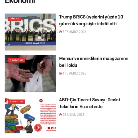
Ekonomi
Trump BRICS üyelerini yüzde 10
DÜNYA
gümrük vergisiyle tehdit etti
7 TEMMUZ 2025
Memur ve emeklilerin maaş zammı
EKONOMI
belli oldu
3 TEMMUZ 2025
ABD-Çin Ticaret Savaşı: Devlet
EKONOMI
Tekellerin Hizmetinde
25 NISAN 2025