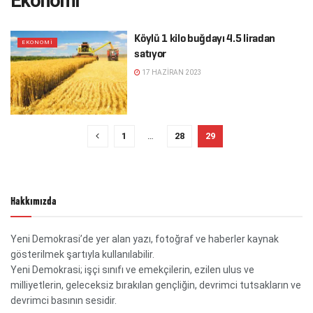
Ekonomi
Köylü 1 kilo buğdayı 4.5 liradan
EKONOMI
satıyor
17 HAZIRAN 2023
1
…
28
29
Hakkımızda
Yeni Demokrasi’de yer alan yazı, fotoğraf ve haberler kaynak
gösterilmek şartıyla kullanılabilir.
Yeni Demokrasi; işçi sınıfı ve emekçilerin, ezilen ulus ve
milliyetlerin, geleceksiz bırakılan gençliğin, devrimci tutsakların ve
devrimci basının sesidir.