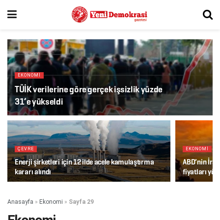
EKONOMI
TÜİK verilerine göre gerçek işsizlik yüzde
31’e yükseldi
ÇEVRE
EKONOMI
Enerji şirketleri için 12 ilde acele kamulaştırma
ABD’nin İran
kararı alındı
fiyatları yük
Anasayfa
»
Ekonomi
»
Sayfa 29