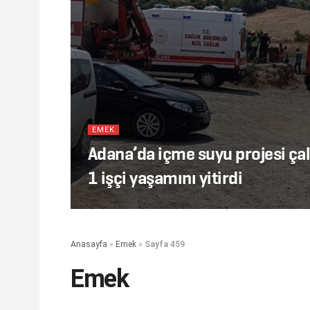
EMEK
Adana’da içme suyu projesi ça
1 işçi yaşamını yitirdi
Anasayfa
»
Emek
»
Sayfa 459
Emek