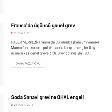
Fransa’da üçüncü genel grev
23 MAYIS 2018
HABER MERKEZİ- Fransa’da Cumhurbaşkanı Emmanuel
Macron’un ekonomi politikalarına karşı emekçiler 8 ayda
üçüncü kez genel greve gitti. Grev dolayısıyla 180...
DETAILS
DAHA FAZLA OKU
Soda Sanayi grevine OHAL engeli
23 MAYIS 2018