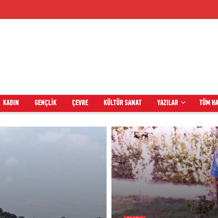
KADIN
GENÇLIK
ÇEVRE
KÜLTÜR SANAT
YAZILAR
TÜM H