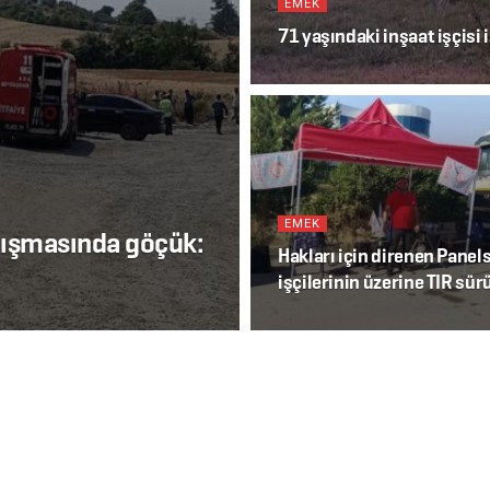
EMEK
71 yaşındaki inşaat işçisi 
EMEK
lışmasında göçük:
Hakları için direnen Panel
işçilerinin üzerine TIR sür