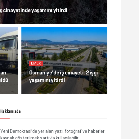
iş cinayetinde yaşamını yitirdi
EMEK
san
Osmaniye’de iş cinayeti: 2 işçi
üldü
yaşamını yitirdi
Hakkımızda
Yeni Demokrasi’de yer alan yazı, fotoğraf ve haberler
kaynak gösterilmek şartıyla kullanılabilir.