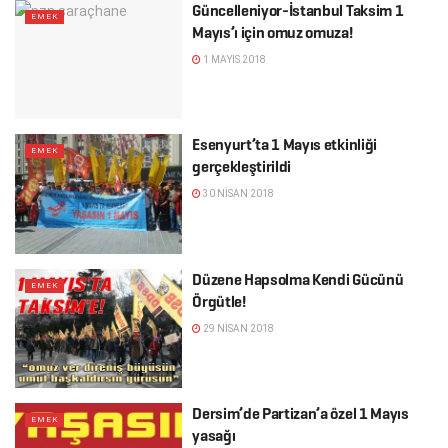
Güncelleniyor-İstanbul Taksim 1
EMEK
Mayıs’ı için omuz omuza!
1 MAYIS 2018
Esenyurt’ta 1 Mayıs etkinliği
EMEK
gerçekleştirildi
30 NISAN 2018
Düzene Hapsolma Kendi Gücünü
EMEK
Örgütle!
29 NISAN 2018
Dersim’de Partizan’a özel 1 Mayıs
EMEK
yasağı