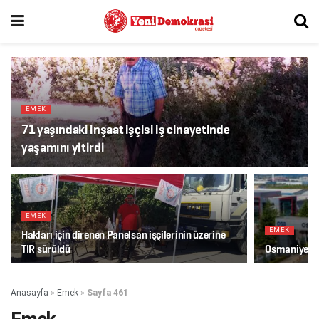
EMEK
71 yaşındaki inşaat işçisi iş cinayetinde
yaşamını yitirdi
EMEK
EMEK
Hakları için direnen Panelsan işçilerinin üzerine
TIR sürüldü
Osmaniye’de i
Anasayfa
»
Emek
»
Sayfa 461