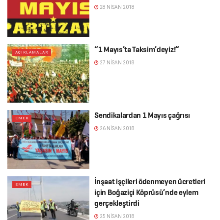
28 NISAN 2018
“1 Mayıs’ta Taksim’deyiz!”
AÇIKLAMALAR
27 NISAN 2018
Sendikalardan 1 Mayıs çağrısı
EMEK
26 NISAN 2018
İnşaat işçileri ödenmeyen ücretleri
EMEK
için Boğaziçi Köprüsü’nde eylem
gerçekleştirdi
25 NISAN 2018