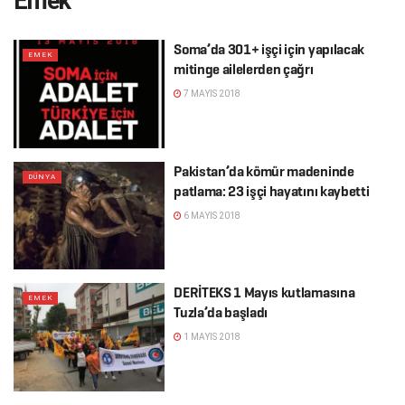
Emek
Soma’da 301+ işçi için yapılacak
EMEK
mitinge ailelerden çağrı
7 MAYIS 2018
Pakistan’da kömür madeninde
DÜNYA
patlama: 23 işçi hayatını kaybetti
6 MAYIS 2018
DERİTEKS 1 Mayıs kutlamasına
EMEK
Tuzla’da başladı
1 MAYIS 2018