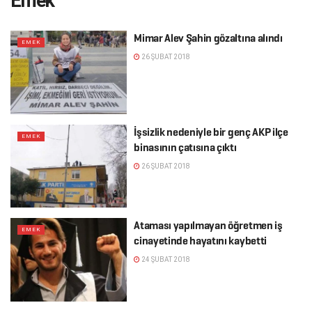
Emek
Mimar Alev Şahin gözaltına alındı
EMEK
26 ŞUBAT 2018
İşsizlik nedeniyle bir genç AKP ilçe
EMEK
binasının çatısına çıktı
26 ŞUBAT 2018
Ataması yapılmayan öğretmen iş
EMEK
cinayetinde hayatını kaybetti
24 ŞUBAT 2018