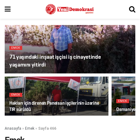
EMEK
71 yaşındaki inşaat işçisi iş cinayetinde
yaşamını yitirdi
EMEK
EMEK
Hakları için direnen Panelsan işçilerinin üzerine
TIR sürüldü
Osmaniye’de i
Anasayfa
»
Emek
»
Sayfa 466