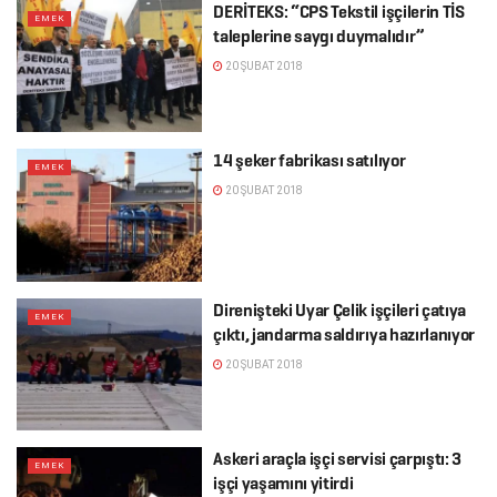
DERİTEKS: “CPS Tekstil işçilerin TİS
EMEK
taleplerine saygı duymalıdır”
20 ŞUBAT 2018
14 şeker fabrikası satılıyor
EMEK
20 ŞUBAT 2018
Direnişteki Uyar Çelik işçileri çatıya
EMEK
çıktı, jandarma saldırıya hazırlanıyor
20 ŞUBAT 2018
Askeri araçla işçi servisi çarpıştı: 3
EMEK
işçi yaşamını yitirdi