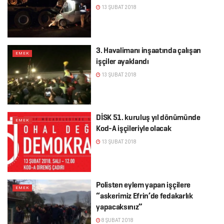
13 ŞUBAT 2018
3. Havalimanı inşaatında çalışan
EMEK
işçiler ayaklandı
13 ŞUBAT 2018
DİSK 51. kuruluş yıl dönümünde
EMEK
Kod-A işçileriyle olacak
13 ŞUBAT 2018
Polisten eylem yapan işçilere
EMEK
“askerimiz Efrin’de fedakarlık
yapacaksınız”
8 ŞUBAT 2018