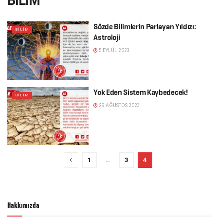
BİLİM
Sözde Bilimlerin Parlayan Yıldızı:
BİLİM
Astroloji
5 EYLÜL 2023
Yok Eden Sistem Kaybedecek!
BİLİM
29 AĞUSTOS 2023
1
…
3
4
Hakkımızda