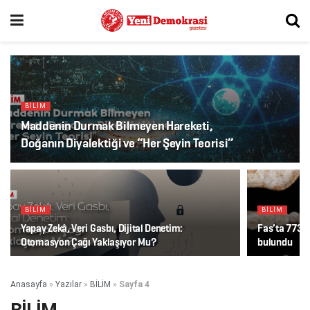
BİLİM
Maddenin Durmak Bilmeyen Hareketi,
Doğanın Diyalektiği ve “Her Şeyin Teorisi”
BİLİM
BİLİM
Yapay Zekâ, Veri Gasbı, Dijital Denetim:
Fas’ta 773 bi
Otomasyon Çağı Yaklaşıyor Mu?
bulundu
Anasayfa
»
Yazılar
»
BİLİM
»
Sayfa 4