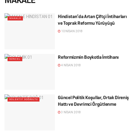
MAKALE
Hindistan’da Artan Çiftçi İntiharları
MAKALE
ve Toprak Reformu Yürüyüşü
10 NISAN 2018
Reformizmin Boykotla İmtihanı
GÜNCEL
4 NISAN 2018
Güncel Politik Koşullar, Ortak Direniş
KOLEKTİF DOĞRULTU
Hattı ve Devrimci Örgütlenme
3 NISAN 2018