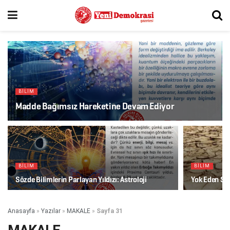
BİLİM
Madde Bağımsız Hareketine Devam Ediyor
BİLİM
BİLİM
Sözde Bilimlerin Parlayan Yıldızı: Astroloji
Yok Eden Si
Anasayfa
»
Yazılar
»
MAKALE
»
Sayfa 31