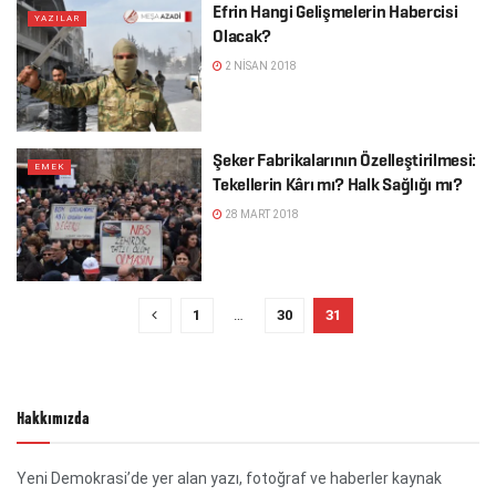
Efrin Hangi Gelişmelerin Habercisi
YAZILAR
Olacak?
2 NISAN 2018
Şeker Fabrikalarının Özelleştirilmesi:
EMEK
Tekellerin Kârı mı? Halk Sağlığı mı?
28 MART 2018
1
…
30
31
Hakkımızda
Yeni Demokrasi’de yer alan yazı, fotoğraf ve haberler kaynak