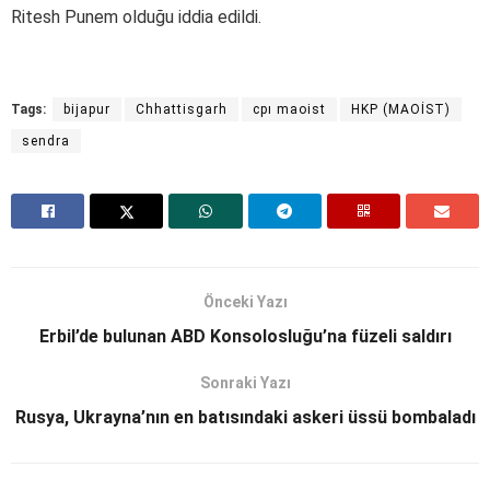
Ritesh Punem olduğu iddia edildi.
Tags:
bijapur
Chhattisgarh
cpı maoist
HKP (MAOİST)
sendra
Önceki Yazı
Erbil’de bulunan ABD Konsolosluğu’na füzeli saldırı
Sonraki Yazı
Rusya, Ukrayna’nın en batısındaki askeri üssü bombaladı