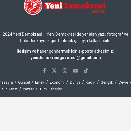
2024 Yeni Demokrasi – Yeni Demokrasi’de yer alan yazı, fotoğraf ve
haberler kaynak gösterilmek şartıyla kullanılabilir.
İletişim ve haber göndermek için e-posta adresimiz:
yenidemokrasigazetesi@gmail.com
nasayfa
Güncel
Emek
Ekonomi
Dünya
Kadın
Gençlik
Çevre
ültür Sanat
Yazılar
Tüm Haberler