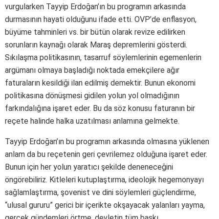
vurgularken Tayyip Erdoğan’ın bu programın arkasında
durmasının hayati olduğunu ifade etti. OVP’de enflasyon,
büyüme tahminleri vs. bir bütün olarak revize edilirken
sorunların kaynağı olarak Maraş depremlerini gösterdi.
Sıkılaşma politikasının, tasarruf söylemlerinin egemenlerin
argümanı olmaya başladığı noktada emekçilere ağır
faturaların kesildiği ilan edilmiş demektir. Bunun ekonomi
politikasına dönüşmesi gidilen yolun yol olmadığının
farkındalığına işaret eder. Bu da söz konusu faturanın bir
reçete halinde halka uzatılması anlamına gelmekte.
Tayyip Erdoğan’ın bu programın arkasında olmasına yüklenen
anlam da bu reçetenin geri çevrilemez olduğuna işaret eder.
Bunun için her yolun yaratıcı şekilde deneneceğini
öngörebiliriz. Kitleleri kutuplaştırma, ideolojik hegemonyayı
sağlamlaştırma, şovenist ve dini söylemleri güçlendirme,
“ulusal gururu” gerici bir içerikte okşayacak yalanları yayma,
gerçek gündemleri örtme, devletin tüm baskı