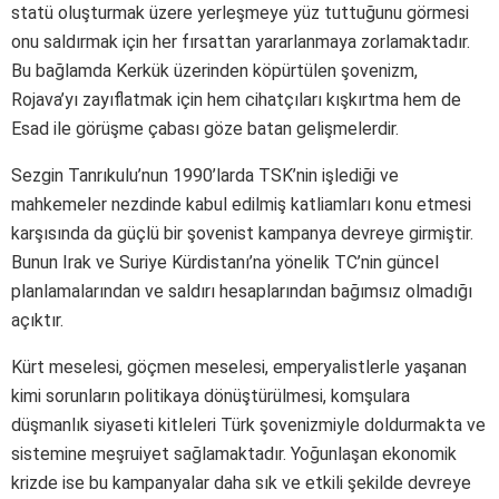
statü oluşturmak üzere yerleşmeye yüz tuttuğunu görmesi
onu saldırmak için her fırsattan yararlanmaya zorlamaktadır.
Bu bağlamda Kerkük üzerinden köpürtülen şovenizm,
Rojava’yı zayıflatmak için hem cihatçıları kışkırtma hem de
Esad ile görüşme çabası göze batan gelişmelerdir.
Sezgin Tanrıkulu’nun 1990’larda TSK’nin işlediği ve
mahkemeler nezdinde kabul edilmiş katliamları konu etmesi
karşısında da güçlü bir şovenist kampanya devreye girmiştir.
Bunun Irak ve Suriye Kürdistanı’na yönelik TC’nin güncel
planlamalarından ve saldırı hesaplarından bağımsız olmadığı
açıktır.
Kürt meselesi, göçmen meselesi, emperyalistlerle yaşanan
kimi sorunların politikaya dönüştürülmesi, komşulara
düşmanlık siyaseti kitleleri Türk şovenizmiyle doldurmakta ve
sistemine meşruiyet sağlamaktadır. Yoğunlaşan ekonomik
krizde ise bu kampanyalar daha sık ve etkili şekilde devreye