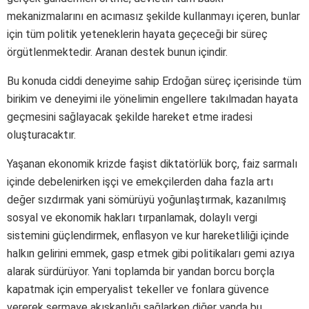
mekanizmalarını en acımasız şekilde kullanmayı içeren, bunlar
için tüm politik yeteneklerin hayata geçeceği bir süreç
örgütlenmektedir. Aranan destek bunun içindir.
Bu konuda ciddi deneyime sahip Erdoğan süreç içerisinde tüm
birikim ve deneyimi ile yönelimin engellere takılmadan hayata
geçmesini sağlayacak şekilde hareket etme iradesi
oluşturacaktır.
Yaşanan ekonomik krizde faşist diktatörlük borç, faiz sarmalı
içinde debelenirken işçi ve emekçilerden daha fazla artı
değer sızdırmak yani sömürüyü yoğunlaştırmak, kazanılmış
sosyal ve ekonomik hakları tırpanlamak, dolaylı vergi
sistemini güçlendirmek, enflasyon ve kur hareketliliği içinde
halkın gelirini emmek, gasp etmek gibi politikaları gemi azıya
alarak sürdürüyor. Yani toplamda bir yandan borcu borçla
kapatmak için emperyalist tekeller ve fonlara güvence
vererek sermaye akışkanlığı sağlarken diğer yanda bu