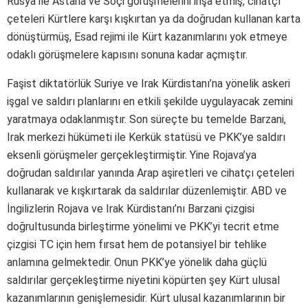
Rusya ile Astana ve Soçi görüşmelerini inşa etmiş, cihatçı
çeteleri Kürtlere karşı kışkırtan ya da doğrudan kullanan karta
dönüştürmüş, Esad rejimi ile Kürt kazanımlarını yok etmeye
odaklı görüşmelere kapısını sonuna kadar açmıştır.
Faşist diktatörlük Suriye ve Irak Kürdistanı’na yönelik askeri
işgal ve saldırı planlarını en etkili şekilde uygulayacak zemini
yaratmaya odaklanmıştır. Son süreçte bu temelde Barzani,
Irak merkezi hükümeti ile Kerkük statüsü ve PKK’ye saldırı
eksenli görüşmeler gerçekleştirmiştir. Yine Rojava’ya
doğrudan saldırılar yanında Arap aşiretleri ve cihatçı çeteleri
kullanarak ve kışkırtarak da saldırılar düzenlemiştir. ABD ve
İngilizlerin Rojava ve Irak Kürdistanı’nı Barzani çizgisi
doğrultusunda birleştirme yönelimi ve PKK’yi tecrit etme
çizgisi TC için hem fırsat hem de potansiyel bir tehlike
anlamına gelmektedir. Onun PKK’ye yönelik daha güçlü
saldırılar gerçekleştirme niyetini köpürten şey Kürt ulusal
kazanımlarının genişlemesidir. Kürt ulusal kazanımlarının bir