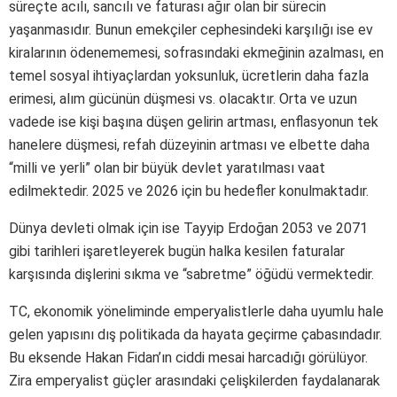
süreçte acılı, sancılı ve faturası ağır olan bir sürecin
yaşanmasıdır. Bunun emekçiler cephesindeki karşılığı ise ev
kiralarının ödenememesi, sofrasındaki ekmeğinin azalması, en
temel sosyal ihtiyaçlardan yoksunluk, ücretlerin daha fazla
erimesi, alım gücünün düşmesi vs. olacaktır. Orta ve uzun
vadede ise kişi başına düşen gelirin artması, enflasyonun tek
hanelere düşmesi, refah düzeyinin artması ve elbette daha
“milli ve yerli” olan bir büyük devlet yaratılması vaat
edilmektedir. 2025 ve 2026 için bu hedefler konulmaktadır.
Dünya devleti olmak için ise Tayyip Erdoğan 2053 ve 2071
gibi tarihleri işaretleyerek bugün halka kesilen faturalar
karşısında dişlerini sıkma ve “sabretme” öğüdü vermektedir.
TC, ekonomik yöneliminde emperyalistlerle daha uyumlu hale
gelen yapısını dış politikada da hayata geçirme çabasındadır.
Bu eksende Hakan Fidan’ın ciddi mesai harcadığı görülüyor.
Zira emperyalist güçler arasındaki çelişkilerden faydalanarak