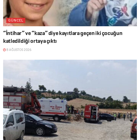
GÜNCEL
“İntihar” ve “kaza” diye kayıtlara geçen iki çocuğun
katledildiği ortaya çıktı
8 AĞUSTOS 2026