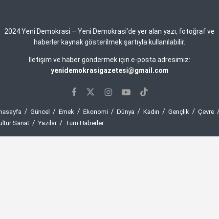
2024 Yeni Demokrasi – Yeni Demokrasi’de yer alan yazı, fotoğraf ve
haberler kaynak gösterilmek şartıyla kullanılabilir.
İletişim ve haber göndermek için e-posta adresimiz:
yenidemokrasigazetesi@gmail.com
nasayfa
Güncel
Emek
Ekonomi
Dünya
Kadın
Gençlik
Çevre
ültür Sanat
Yazılar
Tüm Haberler