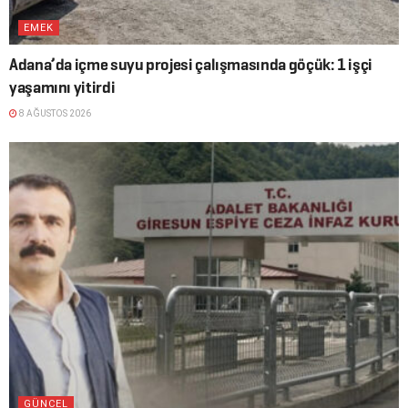
EMEK
Adana’da içme suyu projesi çalışmasında göçük: 1 işçi
yaşamını yitirdi
8 AĞUSTOS 2026
GÜNCEL