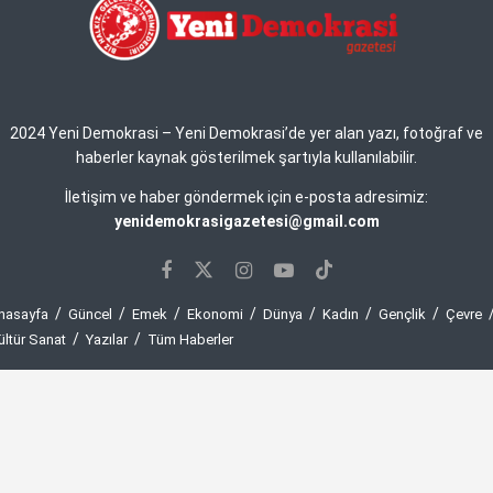
2024 Yeni Demokrasi – Yeni Demokrasi’de yer alan yazı, fotoğraf ve
haberler kaynak gösterilmek şartıyla kullanılabilir.
İletişim ve haber göndermek için e-posta adresimiz:
yenidemokrasigazetesi@gmail.com
nasayfa
Güncel
Emek
Ekonomi
Dünya
Kadın
Gençlik
Çevre
ültür Sanat
Yazılar
Tüm Haberler