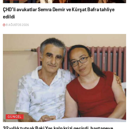
ÇHD’li avukatlar Semra Demir ve Kürşat Bafra tahliye
edildi
8 AĞUSTOS 2026
GÜNCEL
32 yıllık tutsak Baki Yaş kalp krizi geçirdi, hastaneye