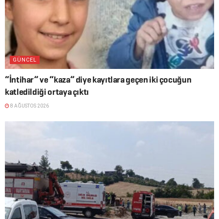
GÜNCEL
“İntihar” ve “kaza” diye kayıtlara geçen iki çocuğun
katledildiği ortaya çıktı
8 AĞUSTOS 2026