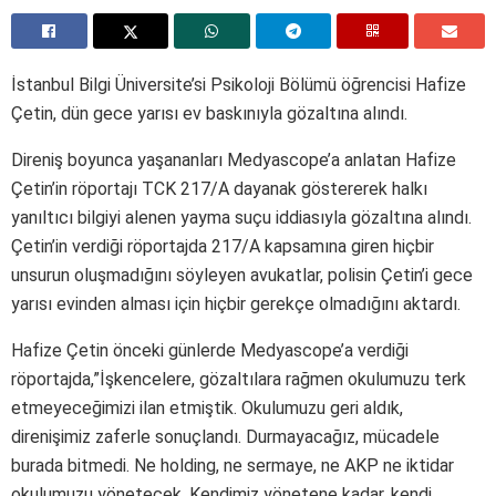
İstanbul Bilgi Üniversite’si Psikoloji Bölümü öğrencisi Hafize
Çetin, dün gece yarısı ev baskınıyla gözaltına alındı.
Direniş boyunca yaşananları Medyascope’a anlatan Hafize
Çetin’in röportajı TCK 217/A dayanak göstererek halkı
yanıltıcı bilgiyi alenen yayma suçu iddiasıyla gözaltına alındı.
Çetin’in verdiği röportajda 217/A kapsamına giren hiçbir
unsurun oluşmadığını söyleyen avukatlar, polisin Çetin’i gece
yarısı evinden alması için hiçbir gerekçe olmadığını aktardı.
Hafize Çetin önceki günlerde Medyascope’a verdiği
röportajda,”İşkencelere, gözaltılara rağmen okulumuzu terk
etmeyeceğimizi ilan etmiştik. Okulumuzu geri aldık,
direnişimiz zaferle sonuçlandı. Durmayacağız, mücadele
burada bitmedi. Ne holding, ne sermaye, ne AKP ne iktidar
okulumuzu yönetecek. Kendimiz yönetene kadar, kendi