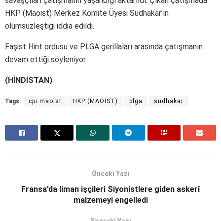
savaşçıları çatışmanın yaşandığı aktarıldı. Çıkan çatışmada
HKP (Maoist) Merkez Komite Üyesi Sudhakar’ın
ölümsüzleştiği iddia edildi.
Faşist Hint ordusu ve PLGA gerillaları arasında çatışmanın
devam ettiği söyleniyor.
(HİNDİSTAN)
Tags:
cpı maoist
HKP (MAOİST)
plga
sudhakar
Önceki Yazı
Fransa’da liman işçileri Siyonistlere giden askerî
malzemeyi engelledi