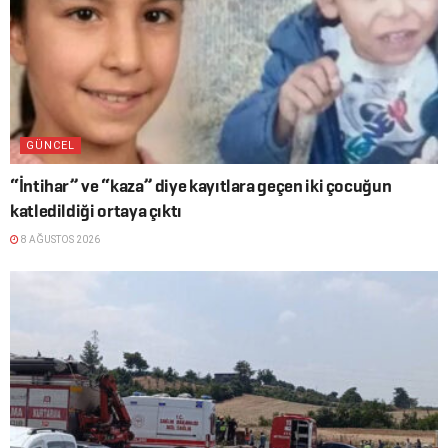
GÜNCEL
“İntihar” ve “kaza” diye kayıtlara geçen iki çocuğun
katledildiği ortaya çıktı
8 AĞUSTOS 2026