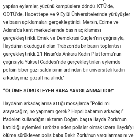
yapılan eylemler, yüzünü kampüslere döndü. KTÜ’de,
ODTÜ’de, Hacettepe ve 9 Eylül Üniversitelerinde yürüyüşler
ve basın açıklamaları gerçekleştirildi. Mersin, Edirne ve
Adana’da kent merkezlerinde basın açıklaması
gerçekleştirildi. Emek ve Demokrasi Güçleri’nin çağrısıyla,
İlayda’nın okuduğu il olan Trabzon’da bir basın toplantısı
gerçekleştirildi. 21 Nisan’da Ankara Kadın Platformu’nun
çağrısıyla Yüksel Caddesi’nde gerçekleştirilen eylemde
polisin biber gazı saldırısının ardından bir üniversiteli kadın
arkadaşımız gözaltına alındı.”
“ÖLÜME SÜRÜKLEYEN BABA YARGILANMALIDIR”
İlayda’nın arkadaşlarına attığı mesajlarda “Polisi mi
arayacağım, ne yapmam gerek? Hepsi babamın arkadaşı”
ifadeleri kullandığını aktaran Doğan, başta İlayda Zorlu’nun
katıldığı eylemleri terörize eden polisler olmak üzere İlayda’yı
ölüme sürükleyen polis baba Bekir Zorlu’nun yargılanmasını ve