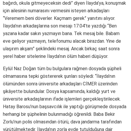
bağırdı, okula gitmeyeceksin dedi” diyen İlayda’ya, konuşmak
için ailesinin numarasını vermesini isteyen arkadaşları
“Veremem beni döverler. Kaçmam gerek” yanıtını alıyor.
İlayda’nın arkadaşlarına son mesajı 17.04’te yazdığı “Ben
yazana kadar sakın yazmayın bana. Tek mesaj bile. Babam
eve geliyor yazmayın, telefonumu alacak birazdan. Yine de
ulaşırım akşam” şeklindeki mesaj. Ancak birkaç saat sonra
yerel haber sitelerine İlayda’nın ölüm haberi düşüyor.
Eylül Naz Doğan tüm bu bulgulara rağmen dosyada şüpheli
olmamasına tepki göstererek şunları söyledi: “İlayda’nın
ölümünden sonra üniversite arkadaşları CİMER üzerinden
şikâyette bulundular. Dosya kapsamında, kaldığı yurt ve
üniversite arkadaşlarının ifade işlemleri gerçekleştirilecek.
Hatay Barosu’nun başsavcılık ile yaptığı görüşmede dosyada
herhangi bir şüphelinin bulunmadığı öğrenildi. Baba Bekir
Zorlu’nun polis olmasından ötürü, dava jandarma tarafından
yürütülmektedir. İlayda’nın zorla evde tutulduğuna dair