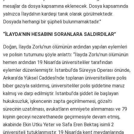
mesajlar da dosya kapsamına eklenecek. Dosya kapsamında
yalnızca İlayda’nın kardeşi tanık olarak görülmektedir.
Dosyada herhangi bir şüpheli bulunmamaktadır.”
“İLAYDA’NIN HESABINI SORANLARA SALDIRDILAR”
Doğan, İlayda Zorlu’nun ölümünün ardından yapılan eylemleri
ve polisin tutumunu şöyle anlattı: “İlayda Zorlu’nun ölümünün
hemen ardından 19 Nisan’da üniversiteliler tarafından
eylemler düzenlenmiştir. İstanbul’da Süreyya Operası önünde,
Ankara’da Yüksel Caddesi’nde toplanan üniversitelilere polis
biber gazıyla saldırmış, üniversiteliler polis şiddetine maruz
kalmış ve darp edilmiştir. İstanbul’da şiddet ile başlayan
hukuksuzluk, işkencenin zapta geçirilmemesi, gözaltı
sürecinin uzatılması, avukatların emniyete alınmaması ve 79
kişinin geceyi nezarethanede geçirmesiyle devam etmiş,
akabinde Ekin Utku Yeter ve Safa Eren Bektaş isimli 2
üniversiteli tutuklanmıştır. 19 Nisan’da kent meydanlarında