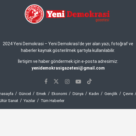
2024 Yeni Demokrasi – Yeni Demokrasi’de yer alan yazı, fotoğraf ve
haberler kaynak gösterilmek şartıyla kullanılabilir.
İletişim ve haber göndermek için e-posta adresimiz:
yenidemokrasigazetesi@gmail.com
nasayfa
Güncel
Emek
Ekonomi
Dünya
Kadın
Gençlik
Çevre
ültür Sanat
Yazılar
Tüm Haberler