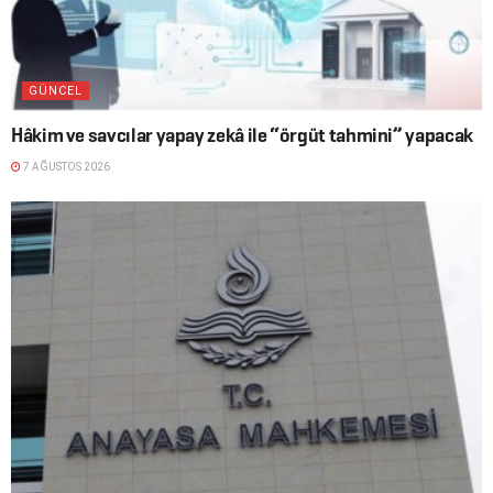
GÜNCEL
Hâkim ve savcılar yapay zekâ ile “örgüt tahmini” yapacak
7 AĞUSTOS 2026