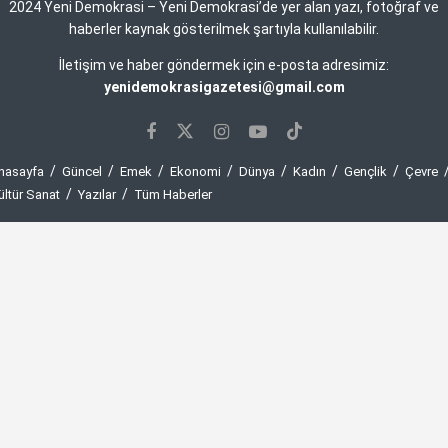
2024 Yeni Demokrasi – Yeni Demokrasi’de yer alan yazı, fotoğraf ve
haberler kaynak gösterilmek şartıyla kullanılabilir.
İletişim ve haber göndermek için e-posta adresimiz:
yenidemokrasigazetesi@gmail.com
nasayfa
Güncel
Emek
Ekonomi
Dünya
Kadın
Gençlik
Çevre
ültür Sanat
Yazılar
Tüm Haberler