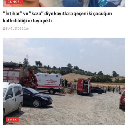
GÜNCEL
“İntihar” ve “kaza” diye kayıtlara geçen iki çocuğun
katledildiği ortaya çıktı
8 AĞUSTOS 2026
EMEK