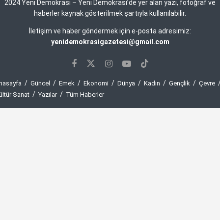
2024 Yeni Demokrasi – Yeni Demokrasi’de yer alan yazı, fotoğraf ve
haberler kaynak gösterilmek şartıyla kullanılabilir.
İletişim ve haber göndermek için e-posta adresimiz:
yenidemokrasigazetesi@gmail.com
nasayfa
Güncel
Emek
Ekonomi
Dünya
Kadın
Gençlik
Çevre
ültür Sanat
Yazılar
Tüm Haberler