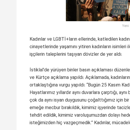
Yeni
Kadınlar ve LGBTİ+ların ellerinde, katledilen kadınlar
cinayetlerinde yaşamını yitiren kadınların isimleri
işçilerin taleplerini taşıyan dövizler de yer aldı.
İstiklal’de yürüyen binler basın açıklaması düzen
ve Kürtçe açıklama yapıldı. Açıklamada, kadınların 
ortaklaştığına vurgu yapıldı. “Bugün 25 Kasım Kad
Hayatlarımız yıllardır aynı duvarlara çarptığı, aynı
çok da aynı isyan duygusunu çoğalttığımız için bir
emeğe mecbur bırakıldık, kimimiz işyerinde tacizle
tehdit edildik, kimimiz varoluşumuzdan dolayı hed
isteğimizden hiç vazgeçmedik.” Kadınlar, mücadele