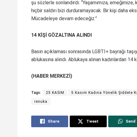
şu sözlerle sonlandırdı: “Yaşamımıza, emeğimize, k
hiçbir saldırı bizi durduramayacak. Bir kişi daha ek
Mücadeleye devam edeceğiz.”
14 KİŞİ GÖZALTINA ALINDI
Basın açıklaması sonrasında LGBTİ+ bayrağı taşıya
ablukasına alındı. Ablukaya alınan kadınlardan 14 ki
(HABER MERKEZİ)
Tags:
25 KASIM
5 Kasım Kadına Yönelik Şiddete K
renuka
Share
Tweet
Send