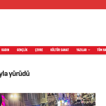
KADIN
GENÇLIK
ÇEVRE
KÜLTÜR SANAT
YAZILAR
TÜM H
yla yürüdü