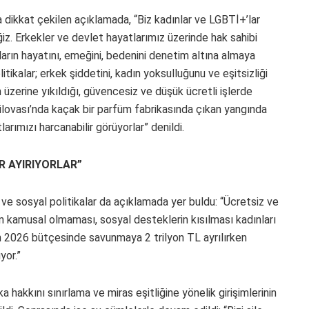
ra dikkat çekilen açıklamada, “Biz kadınlar ve LGBTİ+’lar
z. Erkekler ve devlet hayatlarımız üzerinde hak sahibi
ınların hayatını, emeğini, bedenini denetim altına almaya
litikalar; erkek şiddetini, kadın yoksulluğunu ve eşitsizliği
 üzerine yıkıldığı, güvencesiz ve düşük ücretli işlerde
Dilovası’nda kaçak bir parfüm fabrikasında çıkan yangında
tlarımızı harcanabilir görüyorlar” denildi.
R AYIRIYORLAR”
 ve sosyal politikalar da açıklamada yer buldu: “Ücretsiz ve
nin kamusal olmaması, sosyal desteklerin kısılması kadınları
an 2026 bütçesinde savunmaya 2 trilyon TL ayrılırken
yor.”
 hakkını sınırlama ve miras eşitliğine yönelik girişimlerinin