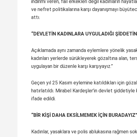
indirimi veren, fail erkekleri değil kadınların hayatl
ve nefret politikalarına karşı dayanışmayı büyütece
attı.
“DEVLETİN KADINLARA UYGULADIĞI ŞİDDETİN
Açıklamada aynı zamanda eylemlere yönelik yasaklar
kadınları yerlerde sürükleyerek gözaltına alan, te
uygulayan bir düzenle karşı karşıyayız.”
Geçen yıl 25 Kasım eylemine katıldıkları için gözal
hatırlatıldı. Mirabel Kardeşler’in devlet şiddetiyle 
ifade edildi.
“BİR KİŞİ DAHA EKSİLMEMEK İÇİN BURADAYIZ
Kadınlar, yasaklara ve polis ablukasına rağmen so