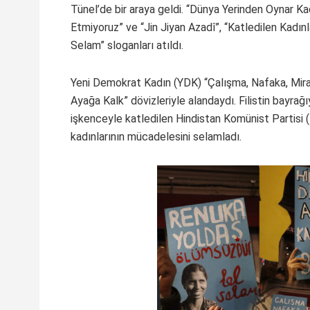
Tünel’de bir araya geldi. “Dünya Yerinden Oynar K
Etmiyoruz” ve “Jin Jiyan Azadî”, “Katledilen Kadınla
Selam” sloganları atıldı.
Yeni Demokrat Kadın (YDK) “Çalışma, Nafaka, Miras
Ayağa Kalk” dövizleriyle alandaydı. Filistin bayrağ
işkenceyle katledilen Hindistan Komünist Partisi (
kadınlarının mücadelesini selamladı.