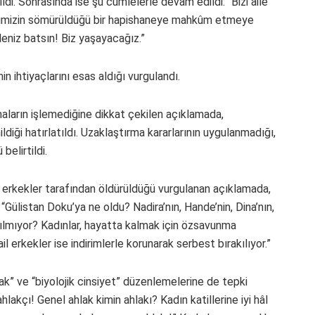
ildi. Sonrasında ise şu cümlelerle devam edildi: “Bizi aile
enimizin sömürüldüğü bir hapishaneye mahkûm etmeye
leniz batsın! Biz yaşayacağız.”
enin ihtiyaçlarını esas aldığı vurgulandı.
aların işlemediğine dikkat çekilen açıklamada,
ildiği hatırlatıldı. Uzaklaştırma kararlarının uygulanmadığı,
belirtildi.
i erkekler tarafından öldürüldüğü vurgulanan açıklamada,
 “Gülistan Doku’ya ne oldu? Nadira’nın, Hande’nin, Dina’nın,
atılmıyor? Kadınlar, hayatta kalmak için özsavunma
l erkekler ise indirimlerle korunarak serbest bırakılıyor.”
ak” ve “biyolojik cinsiyet” düzenlemelerine de tepki
hlakçı! Genel ahlak kimin ahlakı? Kadın katillerine iyi hâl