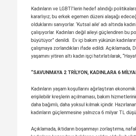
Kadınların ve LGBTİ’lerin hedef alındığı politikala
kararlıyız; bu erkek egemen düzeni alaşağı edeceği
olduklarını sanıyorlar. ‘Kutsal aile’ adı altında kad
çalışıyorlar. Kadınları değil aileyi güçlendiren bu po
büyütüyor” denildi. Ev içi bakım yükünün kadınların
çalışmaya zorlandıkları ifade edildi. Açıklamada, 
yaşamını yitiren altı kadın işçi hatırlatılarak, “Haya
“SAVUNMAYA 2 TRİLYON, KADINLARA 6 MİLYA
Kadınların yaşam koşullarını ağırlaştıran ekonomik
erişilebilir kreşlerin açılmaması, bakım hizmetleri
daha bağımlı, daha yoksul kılmak içindir. Hazırlan
kadınların güçlenmesine yalnızca 6 milyar TL düşü
Açıklamada, iktidarın boşanmayı zorlaştırma, nafaka