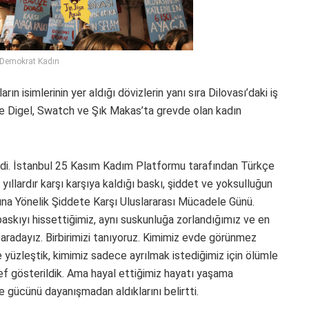
 Demokrat Kadın
ın isimlerinin yer aldığı dövizlerin yanı sıra Dilovası’daki iş
 ile Digel, Swatch ve Şık Makas’ta grevde olan kadın
ledi. İstanbul 25 Kasım Kadım Platformu tarafından Türkçe
yıllardır karşı karşıya kaldığı baskı, şiddet ve yoksulluğun
ına Yönelik Şiddete Karşı Uluslararası Mücadele Günü.
 baskıyı hissettiğimiz, aynı suskunluğa zorlandığımız ve en
 aradayız. Birbirimizi tanıyoruz. Kimimiz evde görünmez
 yüzleştik, kimimiz sadece ayrılmak istediğimiz için ölümle
ef gösterildik. Ama hayal ettiğimiz hayatı yaşama
 gücünü dayanışmadan aldıklarını belirtti.