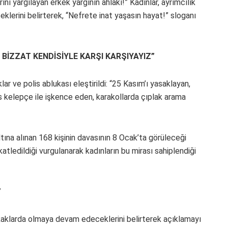
arını yargılayan erkek yargının ahlakı!” Kadınlar, ayrımcılık
klerini belirterek, “Nefrete inat yaşasın hayat!” sloganı
 BİZZAT KENDİSİYLE KARŞI KARŞIYAYIZ”
 ve polis ablukası eleştirildi: “25 Kasım’ı yasaklayan,
rs kelepçe ile işkence eden, karakollarda çıplak arama
tına alınan 168 kişinin davasının 8 Ocak’ta görüleceği
katledildiği vurgulanarak kadınların bu mirası sahiplendiği
”
kaklarda olmaya devam edeceklerini belirterek açıklamayı