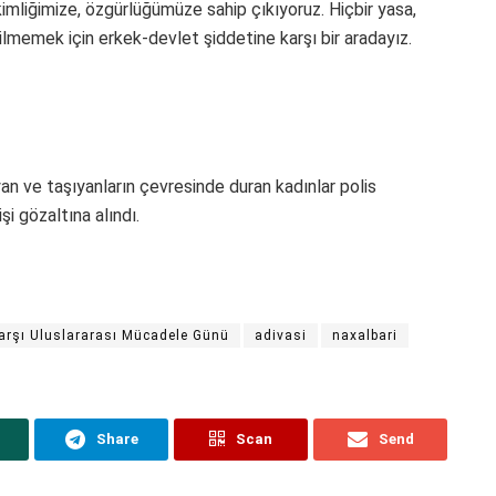
imliğimize, özgürlüğümüze sahip çıkıyoruz. Hiçbir yasa,
silmemek için erkek-devlet şiddetine karşı bir aradayız.
n ve taşıyanların çevresinde duran kadınlar polis
şi gözaltına alındı.
arşı Uluslararası Mücadele Günü
adivasi
naxalbari
Share
Scan
Send