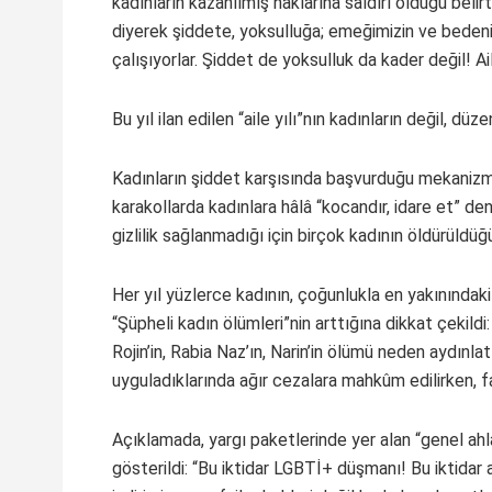
kadınların kazanılmış haklarına saldırı olduğu belirt
diyerek şiddete, yoksulluğa; emeğimizin ve bed
çalışıyorlar. Şiddet de yoksulluk da kader değil! Ai
Bu yıl ilan edilen “aile yılı”nın kadınların değil, düz
Kadınların şiddet karşısında başvurduğu mekanizm
karakollarda kadınlara hâlâ “kocandır, idare et” den
gizlilik sağlanmadığı için birçok kadının öldürüldüğü 
Her yıl yüzlerce kadının, çoğunlukla en yakınındak
“Şüpheli kadın ölümleri”nin arttığına dikkat çekildi:
Rojin’in, Rabia Naz’ın, Narin’in ölümü neden aydınl
uyguladıklarında ağır cezalara mahkûm edilirken, fai
Açıklamada, yargı paketlerinde yer alan “genel ahl
gösterildi: “Bu iktidar LGBTİ+ düşmanı! Bu iktidar a