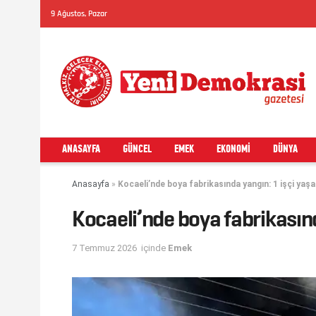
9 Ağustos, Pazar
ANASAYFA
GÜNCEL
EMEK
EKONOMI
DÜNYA
Anasayfa
»
Kocaeli’nde boya fabrikasında yangın: 1 işçi yaşam
Kocaeli’nde boya fabrikasınd
7 Temmuz 2026
içinde
Emek