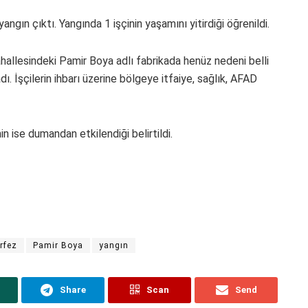
angın çıktı. Yangında 1 işçinin yaşamını yitirdiği öğrenildi.
hallesindeki Pamir Boya adlı fabrikada henüz nedeni belli
. İşçilerin ihbarı üzerine bölgeye itfaiye, sağlık, AFAD
in ise dumandan etkilendiği belirtildi.
rfez
Pamir Boya
yangın
Share
Scan
Send