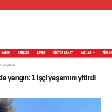
KADIN
GENÇLIK
ÇEVRE
KÜLTÜR SANAT
YAZILAR
TÜM H
ını yitirdi
a yangın: 1 işçi yaşamını yitirdi