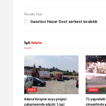
Önceki Yazı
Gazeteci Hazar Dost serbest bırakıldı
İlgili
Haberler
EMEK
EMEK
Adana’da içme suyu projesi
71 yaşındaki i
çalışmasında göçük: 1 işçi
cinayetinde y