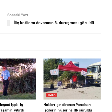
Sonraki Yazı
İliç katliamı davasının 8. duruşması görüldü
EMEK
nşaat işçisi iş
Hakları için direnen Panelsan
aşamını yitirdi
işçilerinin üzerine TIR sürüldü