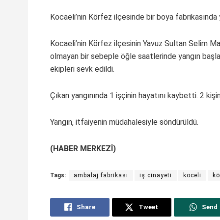
Kocaeli’nin Körfez ilçesinde bir boya fabrikasında y
Kocaeli’nin Körfez ilçesinin Yavuz Sultan Selim Ma
olmayan bir sebeple öğle saatlerinde yangın başladı
ekipleri sevk edildi.
Çıkan yangınında 1 işçinin hayatını kaybetti. 2 kişin
Yangın, itfaiyenin müdahalesiyle söndürüldü.
(HABER MERKEZİ)
Tags:
ambalaj fabrikası
iş cinayeti
koceli
kö
Share
Tweet
Send