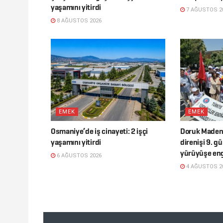
yaşamını yitirdi
7 AĞUSTOS 2
8 AĞUSTOS 2026
EMEK
EMEK
Osmaniye’de iş cinayeti: 2 işçi
Doruk Madenci
yaşamını yitirdi
direnişi 9. g
yürüyüşe en
6 AĞUSTOS 2026
4 AĞUSTOS 2