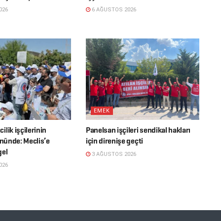
026
6 AĞUSTOS 2026
EMEK
lik işçilerinin
Panelsan işçileri sendikal hakları
ününde: Meclis’e
için direnişe geçti
gel
3 AĞUSTOS 2026
026