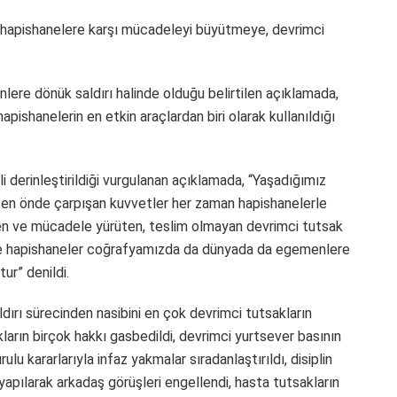
ipi hapishanelere karşı mücadeleyi büyütmeye, devrimci
re dönük saldırı halinde olduğu belirtilen açıklamada,
pishanelerin en etkin araçlardan biri olarak kullanıldığı
 derinleştirildiği vurgulanan açıklamada, “Yaşadığımız
 en önde çarpışan kuvvetler her zaman hapishanelerle
enen ve mücadele yürüten, teslim olmayan devrimci tutsak
yle hapishaneler coğrafyamızda da dünyada da egemenlere
ur” denildi.
ırı sürecinden nasibini en çok devrimci tutsakların
ların birçok hakkı gasbedildi, devrimci yurtsever basının
u kararlarıyla infaz yakmalar sıradanlaştırıldı, disiplin
 yapılarak arkadaş görüşleri engellendi, hasta tutsakların