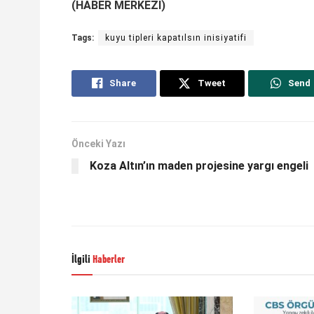
(HABER MERKEZİ)
Tags:
kuyu tipleri kapatılsın inisiyatifi
Share
Tweet
Send
Önceki Yazı
Koza Altın’ın maden projesine yargı engeli
İlgili
Haberler