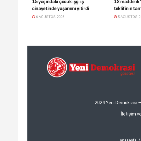
15 yaşındaki çocuk işçi iş
12 maddelik 
cinayetinde yaşamını yitirdi
teklifinin ta
6 AĞUSTOS 2026
5 AĞUSTOS 2
2024 Yeni Demokrasi – Y
İletişim 
Anasayfa