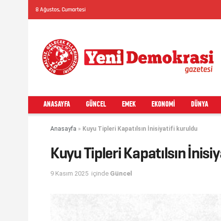
8 Ağustos, Cumartesi
ANASAYFA
GÜNCEL
EMEK
EKONOMI
DÜNYA
Anasayfa
»
Kuyu Tipleri Kapatılsın İnisiyatifi kuruldu
Kuyu Tipleri Kapatılsın İnisiy
9 Kasım 2025
içinde
Güncel