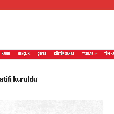
KADIN
GENÇLIK
ÇEVRE
KÜLTÜR SANAT
YAZILAR
TÜM H
atifi kuruldu