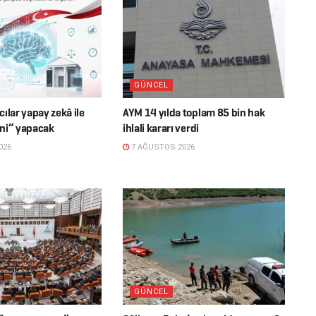
GÜNCEL
ılar yapay zekâ ile
AYM 14 yılda toplam 85 bin hak
ni” yapacak
ihlali kararı verdi
026
7 AĞUSTOS 2026
GÜNCEL