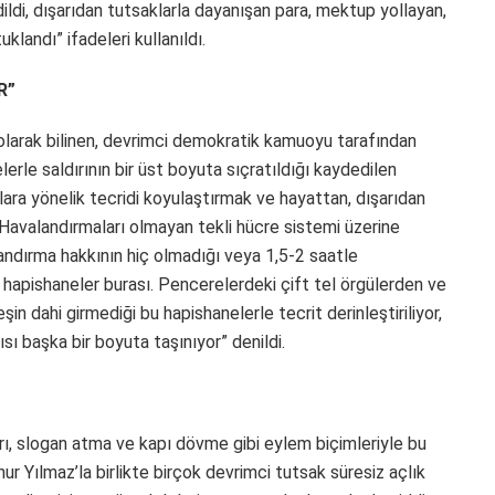
ldi, dışarıdan tutsaklarla dayanışan para, mektup yollayan,
klandı” ifadeleri kullanıldı.
R”
i olarak bilinen, devrimci demokratik kamuoyu tarafından
lerle saldırının bir üst boyuta sıçratıldığı kaydedilen
ara yönelik tecridi koyulaştırmak ve hayattan, dışarıdan
 Havalandırmaları olmayan tekli hücre sistemi üzerine
ndırma hakkının hiç olmadığı veya 1,5-2 saatle
ldiği hapishaneler burası. Pencerelerdeki çift tel örgülerden ve
in dahi girmediği bu hapishanelerle tecrit derinleştiriliyor,
sı başka bir boyuta taşınıyor” denildi.
arı, slogan atma ve kapı dövme gibi eylem biçimleriyle bu
nur Yılmaz’la birlikte birçok devrimci tutsak süresiz açlık