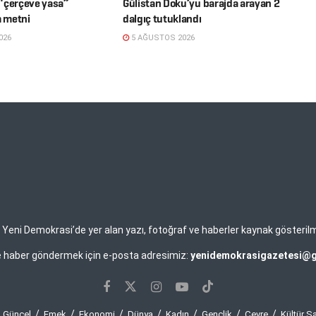
“çerçeve yasa”
Gülistan Doku’yu barajda arayan 2
m metni
dalgıç tutuklandı
026
5 AĞUSTOS 2026
eni Demokrasi’de yer alan yazı, fotoğraf ve haberler kaynak gösterilmek 
ve haber göndermek için e-posta adresimiz:
yenidemokrasigazetesi@
Güncel
Emek
Ekonomi
Dünya
Kadın
Gençlik
Çevre
Kültür S