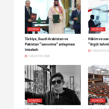
DÜNYA
GÜNCEL
Türkiye, Suudi Arabistan ve
Hâkim ve savc
Pakistan “savunma” anlaşması
“örgüt tahmi
imzaladı
7 AĞUSTOS 2
7 AĞUSTOS 2026
GÜNCEL
GÜNCEL