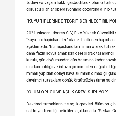
tedavi ve yaşam hakkı gasbedilerek ölüme terk edi
görüşçü olanlar operasyonlarla gözaltına alınıp tutu
“KUYU TİPLERİNDE TECRİT DERİNLEŞTİRİLİYO
2021 yılından itibaren S, Y, R ve Yüksek Güvenlikl
“kuyu tipi hapishaneler” olarak tariflenen hapishane
açıklamada, “Bu hapishaneler mimari olarak tutsakl
daha fazla soyutlamak için özel olarak tasarlandı.
kurulu, gün doğumundan gün batımına kadar havala
sınırlandırıldığı ve infaz rejiminin fiilen değiştiri
mimari yapıdan dolayı hava akımının olmadığı, güneş
devrimci tutsaklara dönük örgütsüzleştirme saldırı
“ÖLÜM ORUCU VE AÇLIK GREVİ SÜRÜYOR”
Devrimci tutsakların ise açlık grevleri, ölüm oruçl
saldırıya direndiği belirtilen açıklamada, “Serkan O