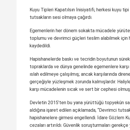
Kuyu Tipleri Kapatılsın İnisiyatifi, herkesi kuyu t
tutsakların sesi olmaya çağırdı.
Egemenlerin her dönem sokakta mücadele yürütenle
toplumu ve devrimci güçleri teslim alabilmek için ha
kaydedildi.
Hapishanelerde baskı ve tecridin boyutunun sürekli
topraklarda ve dünya genelinde egemenlere karşı
ıslah edilmeye çalışılmış; ancak karşılarında dir
gerçeğiyle yüzleşmek zorunda kalmışlardır. Hali
karşı mücadelenin sıcak ve sert bir cephesi olmuşt
Devletin 2015’ten bu yana yürüttüğü topyekûn sald
aldığına işaret edilen açıklamada, “Devrimci tutsak
hapishanelere girmesi engellendi. İdare Gözlem Kurul
cezaları artırıldı. Güvenlik soruşturmaları gerekçe