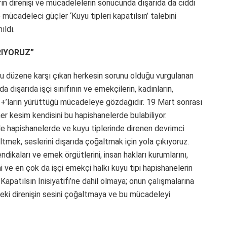
rın direnişi ve mücadelelerin sonucunda dışarıda da ciddi
mücadeleci güçler ‘Kuyu tipleri kapatılsın’ talebini
ıldı.
RIYORUZ”
 bu düzene karşı çıkan herkesin sorunu olduğu vurgulanan
 dışarıda işçi sınıfının ve emekçilerin, kadınların,
GBTİ+’ların yürüttüğü mücadeleye gözdağıdır. 19 Mart sonrası
er kesim kendisini bu hapishanelerde bulabiliyor.
e hapishanelerde ve kuyu tiplerinde direnen devrimci
tmek, seslerini dışarıda çoğaltmak için yola çıkıyoruz.
endikaları ve emek örgütlerini, insan hakları kurumlarını,
ini ve en çok da işçi emekçi halkı kuyu tipi hapishanelerin
apatılsın İnisiyatifi’ne dahil olmaya; onun çalışmalarına
eki direnişin sesini çoğaltmaya ve bu mücadeleyi