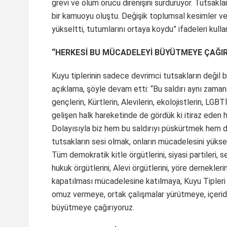
grevi ve ölüm orucu direnişini sürdürüyor. Tutsakla
bir kamuoyu oluştu. Değişik toplumsal kesimler ve 
yükseltti, tutumlarını ortaya koydu” ifadeleri kullan
“HERKESİ BU MÜCADELEYİ BÜYÜTMEYE ÇAĞI
Kuyu tiplerinin sadece devrimci tutsakların değil
açıklama, şöyle devam etti: “Bu saldırı aynı zamanda
gençlerin, Kürtlerin, Alevilerin, ekolojistlerin, L
gelişen halk hareketinde de gördük ki itiraz eden h
Dolayısıyla biz hem bu saldırıyı püskürtmek hem d
tutsakların sesi olmak, onların mücadelesini yüksel
Tüm demokratik kitle örgütlerini, siyasi partileri, s
hukuk örgütlerini, Alevi örgütlerini, yöre dernekler
kapatılması mücadelesine katılmaya, Kuyu Tipleri K
omuz vermeye, ortak çalışmalar yürütmeye, içerid
büyütmeye çağırıyoruz.