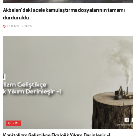
Akbelen’deki acele kamulaştırma dosyalarının tamamı
durduruldu
27 TEMMUZ 2026
ÇEVRE
Kapitalizm Geliştikçe Ekolojik Yıkım Derinleşir -I