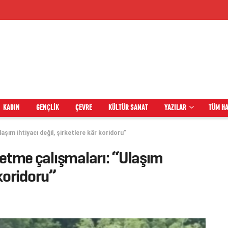
KADIN
GENÇLIK
ÇEVRE
KÜLTÜR SANAT
YAZILAR
TÜM H
aşım ihtiyacı değil, şirketlere kâr koridoru”
letme çalışmaları: “Ulaşım
 koridoru”