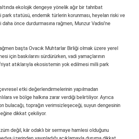
altında ekolojik dengeye yönelik ağır bir tahribat
i park statüsü, endemik türlerin korunması, heyelan riski ve
eyi daha önce durdurmasına rağmen, Munzur Vadisi’ne
ağmen başta Ovacık Muhtarlar Birliği olmak üzere yerel
esi için baskılarını sürdürürken, vadi yamaçlarının
riyat atıklarıyla ekosistemin yok edilmesi milli park
e çevresel etki değerlendirmelerinin yapılmadan
ra ve bölge halkına zarar verdiği belirtiliyor. Ayrıca
 son bulacağı, toprağın verimsizleşeceği, suyun dengesinin
eğine dikkat çekiliyor.
çözüm değil, kâr odaklı bir sermaye hamlesi olduğunu
edya üzerinden yayınladığı açıklamayla duruma dikkat