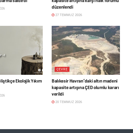
darma saldırdı
kapasite artışına karşı halk forumu
düzenlendi
026
27 TEMMUZ 2026
ÇEVRE
liştikçe Ekolojik Yıkım
Balıkesir Havran’daki altın madeni
kapasite artışına ÇED olumlu kararı
verildi
026
20 TEMMUZ 2026