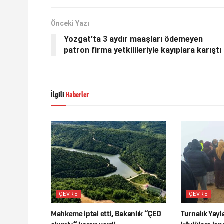
Önceki Yazı
Yozgat’ta 3 aydır maaşları ödemeyen
patron firma yetkilileriyle kayıplara karıştı
İlgili
Haberler
ÇEVRE
ÇEVRE
Mahkeme iptal etti, Bakanlık “ÇED
Turnalık Yayl