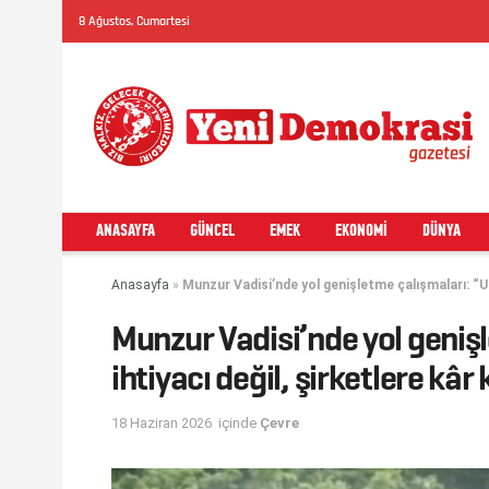
8 Ağustos, Cumartesi
ANASAYFA
GÜNCEL
EMEK
EKONOMI
DÜNYA
Anasayfa
»
Munzur Vadisi’nde yol genişletme çalışmaları: “Ul
Munzur Vadisi’nde yol geniş
ihtiyacı değil, şirketlere kâr
18 Haziran 2026
içinde
Çevre