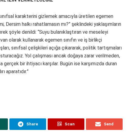
sınıfsal karakterini gizlemek amacıyla üretilen egemen
mi, Dersim halkı rahatlamasın mı?” şeklindeki yaklaşımların
erek şöyle denildi: “Suyu bulanıklaştıran ve meseleyi
avan olarak kullanarak egemen sınıfın ve iş birlikçi
ları, sınıfsal çelişkileri açığa çıkararak, politik tartışmaları
susturacağız. Yol çalışması ancak doğaya zarar verilmeden,
a gerçek bir ihtiyacı karşılar. Bugün ise karşımızda duran
rı aparatıdır.”
Share
Scan
Send