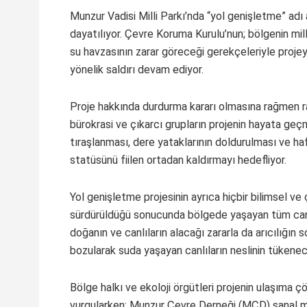
Munzur Vadisi Milli Parkı’nda “yol genişletme” adı 
dayatılıyor. Çevre Koruma Kurulu’nun; bölgenin mill
su havzasının zarar göreceği gerekçeleriyle proj
yönelik saldırı devam ediyor.
Proje hakkında durdurma kararı olmasına rağmen r
bürokrasi ve çıkarcı grupların projenin hayata geçm
tıraşlanması, dere yataklarının doldurulması ve haf
statüsünü fiilen ortadan kaldırmayı hedefliyor.
Yol genişletme projesinin ayrıca hiçbir bilimsel v
sürdürüldüğü sonucunda bölgede yaşayan tüm canlıla
doğanın ve canlıların alacağı zararla da arıcılığın
bozularak suda yaşayan canlıların neslinin tükenec
Bölge halkı ve ekoloji örgütleri projenin ulaşıma 
vurgularken; Munzur Çevre Derneği (MÇD) sanal m