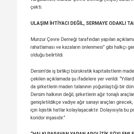
çekti.
ULAŞIM İHTİYACI DEĞİL, SERMAYE ODAKLI 
Munzur Çevre Derneği tarafından yapılan açıklama
rahatlaması ve kazaların önlenmesi” gibi halkçı ger
olduğu belirtildi.
Dersim’de iş birlikçi bürokratik kapitalistlerin ma
çekilen açıklamada şu ifadelere yer verildi: “Yıllar
da şirketlerin maden talanının yoğunlaştığı bir d
Dersim halkının değil, şirketlerin ağır tonajlı araçl
genişletildikçe vadiye ağır sanayi araçları girec
için lojistik hatlar kolaylaşacaktır. Dolayısıyla bu
koridor inşasıdır.”
“HALKI PARAVAN YAPAN APOLİTİK SÖYLEMLE