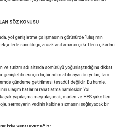
TALAN SÖZ KONUSU
da, yol genişletme çalışmasının görünürde “ulaşımın
ekçelerle sunulduğu, ancak asıl amacın şirketlerin çıkarları
den ve turizm adı altında sömürüyü yoğunlaştırdığına dikkat
dır genişletilmesi için hiçbir adım atılmayan bu yolun, tam
önemde gündeme getirilmesi tesadüf değildir. Bu hamle,
arının ulaşım hatlarını rahatlatma hamlesidir. Yol
ek, kaçak yapılaşma meşrulaşacak, maden ve HES şirketleri
 proje, sermayenin vadinin kalbine sızmasını sağlayacak bir
RE İZİN VERMEYECEĞİZ”