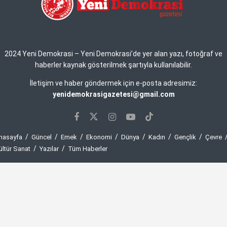
2024 Yeni Demokrasi – Yeni Demokrasi’de yer alan yazı, fotoğraf ve
haberler kaynak gösterilmek şartıyla kullanılabilir.
İletişim ve haber göndermek için e-posta adresimiz:
yenidemokrasigazetesi@gmail.com
nasayfa
Güncel
Emek
Ekonomi
Dünya
Kadın
Gençlik
Çevre
ültür Sanat
Yazılar
Tüm Haberler