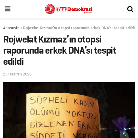
Anasayfa
»
Rojwelat Kızmaz’ın otopsi raporunda erkek DNA’sı tespit edildi
Rojwelat Kızmaz’ın otopsi
raporunda erkek DNA’sı tespit
edildi
25 Haziran 2026