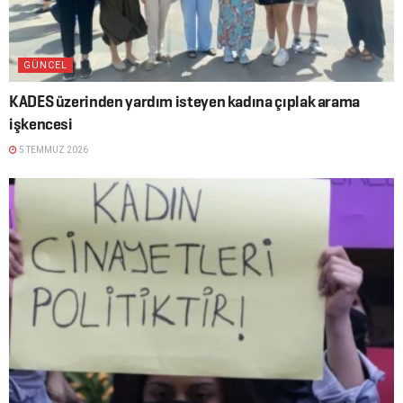
GÜNCEL
KADES üzerinden yardım isteyen kadına çıplak arama
işkencesi
5 TEMMUZ 2026