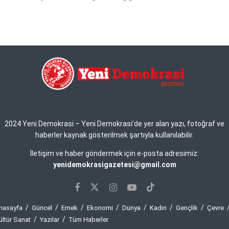
2024 Yeni Demokrasi – Yeni Demokrasi’de yer alan yazı, fotoğraf ve
haberler kaynak gösterilmek şartıyla kullanılabilir.
İletişim ve haber göndermek için e-posta adresimiz:
yenidemokrasigazetesi@gmail.com
nasayfa
Güncel
Emek
Ekonomi
Dünya
Kadın
Gençlik
Çevre
ültür Sanat
Yazılar
Tüm Haberler