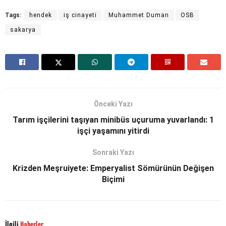
Tags:
hendek
iş cinayeti
Muhammet Duman
OSB
sakarya
Önceki Yazı
Tarım işçilerini taşıyan minibüs uçuruma yuvarlandı: 1
işçi yaşamını yitirdi
Sonraki Yazı
Krizden Meşruiyete: Emperyalist Sömürünün Değişen
Biçimi
İlgili
Haberler