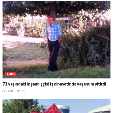
EMEK
71 yaşındaki inşaat işçisi iş cinayetinde yaşamını yitirdi
7 AĞUSTOS 2026