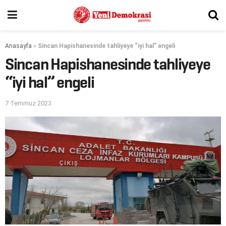
Anasayfa
»
Sincan Hapishanesinde tahliyeye “iyi hal” engeli
Sincan Hapishanesinde tahliyeye
“iyi hal” engeli
7 Temmuz 2023