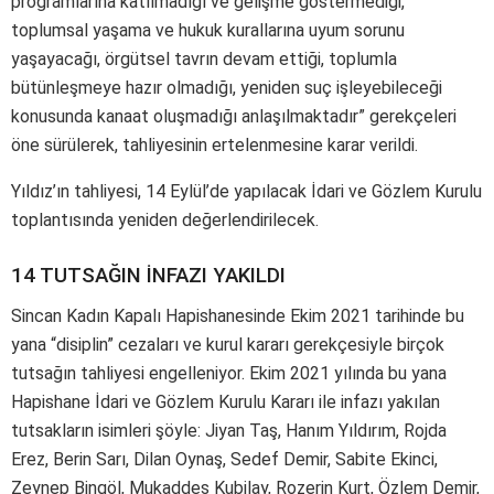
programlarına katılmadığı ve gelişme göstermediği,
toplumsal yaşama ve hukuk kurallarına uyum sorunu
yaşayacağı, örgütsel tavrın devam ettiği, toplumla
bütünleşmeye hazır olmadığı, yeniden suç işleyebileceği
konusunda kanaat oluşmadığı anlaşılmaktadır” gerekçeleri
öne sürülerek, tahliyesinin ertelenmesine karar verildi.
Yıldız’ın tahliyesi, 14 Eylül’de yapılacak İdari ve Gözlem Kurulu
toplantısında yeniden değerlendirilecek.
14 TUTSAĞIN İNFAZI YAKILDI
Sincan Kadın Kapalı Hapishanesinde Ekim 2021 tarihinde bu
yana “disiplin” cezaları ve kurul kararı gerekçesiyle birçok
tutsağın tahliyesi engelleniyor. Ekim 2021 yılında bu yana
Hapishane İdari ve Gözlem Kurulu Kararı ile infazı yakılan
tutsakların isimleri şöyle: Jiyan Taş, Hanım Yıldırım, Rojda
Erez, Berin Sarı, Dilan Oynaş, Sedef Demir, Sabite Ekinci,
Zeynep Bingöl, Mukaddes Kubilay, Rozerin Kurt, Özlem Demir,