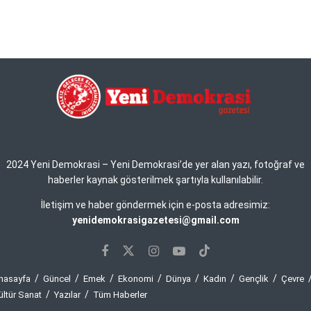
2024 Yeni Demokrasi – Yeni Demokrasi’de yer alan yazı, fotoğraf ve
haberler kaynak gösterilmek şartıyla kullanılabilir.
İletişim ve haber göndermek için e-posta adresimiz:
yenidemokrasigazetesi@gmail.com
nasayfa
Güncel
Emek
Ekonomi
Dünya
Kadın
Gençlik
Çevre
ültür Sanat
Yazılar
Tüm Haberler