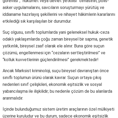
görevlisi”, “hükûmet veya devlet yetkilisi” olmasının, polis-
asker uygulamalarını, savcıların soruşturmayı yürütüş ve
iddianame hazırlayış şekillerini ve nihayet hâkimlerin kararlarını
etkilediği sık karşılaşılan bir durumdur.
Suç olgusu, sınıflı toplumlarda yani geleneksel hukuk-ceza
odaklı yaklaşımlarda çoğu zaman bireysel bir sapma, genetik
yatkınlık, bireysel zaaf olarak ele alınır. Buna göre suçun
çözümü, engellenmesi için “cezaların sertleştirilmesi” ve
“kolluk kuvvetlerinin güçlendirilmesi” gerekmektedir!
Ancak Marksist kriminoloji, suçu bireysel davranıştan önce
sınıflı toplumun ürünü olarak kavrar. Suçun ortaya çıkış
nedenleri sınıf çelişkileri, ekonomik eşitsizlik ve sosyal
yabancılaşma ile ilişkilidir; bu nedenle çözüm de bu alanlarda
aranmalıdır.
İçinde bulunduğumuz sistem üretim araçlarının özel mülkiyeti
üzerine kuruludur ve bu durum, sadece ekonomik eşitsizlik