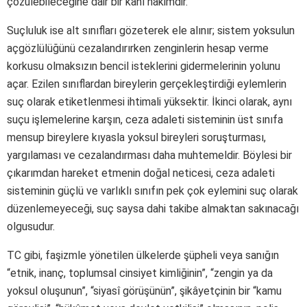
çözülebileceğine dair bir kanı hâkimdir.
Suçluluk ise alt sınıfları gözeterek ele alınır; sistem yoksulun
açgözlülüğünü cezalandırırken zenginlerin hesap verme
korkusu olmaksızın bencil isteklerini gidermelerinin yolunu
açar. Ezilen sınıflardan bireylerin gerçekleştirdiği eylemlerin
suç olarak etiketlenmesi ihtimali yüksektir. İkinci olarak, aynı
suçu işlemelerine karşın, ceza adaleti sisteminin üst sınıfa
mensup bireylere kıyasla yoksul bireyleri soruşturması,
yargılaması ve cezalandırması daha muhtemeldir. Böylesi bir
çıkarımdan hareket etmenin doğal neticesi, ceza adaleti
sisteminin güçlü ve varlıklı sınıfın pek çok eylemini suç olarak
düzenlemeyeceği, suç saysa dahi takibe almaktan sakınacağı
olgusudur.
TC gibi, faşizmle yönetilen ülkelerde şüpheli veya sanığın
“etnik, inanç, toplumsal cinsiyet kimliğinin”, “zengin ya da
yoksul oluşunun”, “siyasî görüşünün”, şikâyetçinin bir “kamu