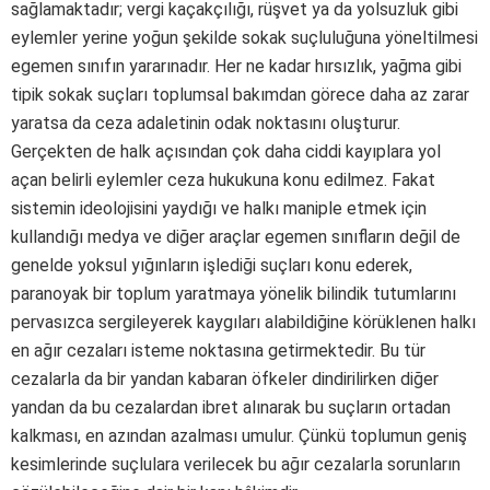
sağlamaktadır; vergi kaçakçılığı, rüşvet ya da yolsuzluk gibi
eylemler yerine yoğun şekilde sokak suçluluğuna yöneltilmesi
egemen sınıfın yararınadır. Her ne kadar hırsızlık, yağma gibi
tipik sokak suçları toplumsal bakımdan görece daha az zarar
yaratsa da ceza adaletinin odak noktasını oluşturur.
Gerçekten de halk açısından çok daha ciddi kayıplara yol
açan belirli eylemler ceza hukukuna konu edilmez. Fakat
sistemin ideolojisini yaydığı ve halkı maniple etmek için
kullandığı medya ve diğer araçlar egemen sınıfların değil de
genelde yoksul yığınların işlediği suçları konu ederek,
paranoyak bir toplum yaratmaya yönelik bilindik tutumlarını
pervasızca sergileyerek kaygıları alabildiğine körüklenen halkı
en ağır cezaları isteme noktasına getirmektedir. Bu tür
cezalarla da bir yandan kabaran öfkeler dindirilirken diğer
yandan da bu cezalardan ibret alınarak bu suçların ortadan
kalkması, en azından azalması umulur. Çünkü toplumun geniş
kesimlerinde suçlulara verilecek bu ağır cezalarla sorunların