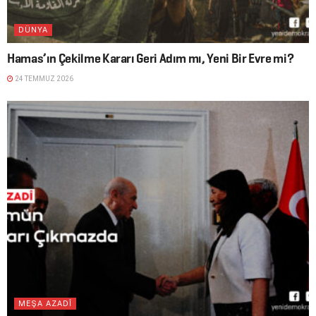
DÜNYA
Hamas’ın Çekilme Kararı Geri Adım mı, Yeni Bir Evre mi?
24 TEMMUZ 2026
MEŞA AZADÎ