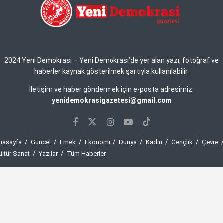
2024 Yeni Demokrasi – Yeni Demokrasi’de yer alan yazı, fotoğraf ve
haberler kaynak gösterilmek şartıyla kullanılabilir.
İletişim ve haber göndermek için e-posta adresimiz:
yenidemokrasigazetesi@gmail.com
nasayfa
Güncel
Emek
Ekonomi
Dünya
Kadın
Gençlik
Çevre
ültür Sanat
Yazılar
Tüm Haberler