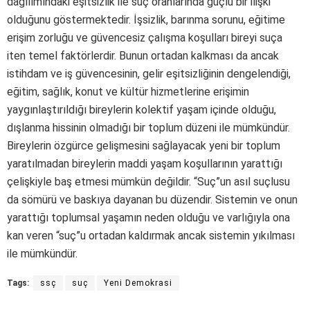
dağılımındaki eşitsizlik ile suç oranlarında güçlü bir ilişki
olduğunu göstermektedir. İşsizlik, barınma sorunu, eğitime
erişim zorluğu ve güvencesiz çalışma koşulları bireyi suça
iten temel faktörlerdir. Bunun ortadan kalkması da ancak
istihdam ve iş güvencesinin, gelir eşitsizliğinin dengelendiği,
eğitim, sağlık, konut ve kültür hizmetlerine erişimin
yaygınlaştırıldığı bireylerin kolektif yaşam içinde olduğu,
dışlanma hissinin olmadığı bir toplum düzeni ile mümkündür.
Bireylerin özgürce gelişmesini sağlayacak yeni bir toplum
yaratılmadan bireylerin maddi yaşam koşullarının yarattığı
çelişkiyle baş etmesi mümkün değildir. “Suç”un asıl suçlusu
da sömürü ve baskıya dayanan bu düzendir. Sistemin ve onun
yarattığı toplumsal yaşamın neden olduğu ve varlığıyla ona
kan veren “suç”u ortadan kaldırmak ancak sistemin yıkılması
ile mümkündür.
Tags:
ssç
suç
Yeni Demokrasi