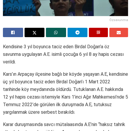
Özsavunma
Kendisine 3 yıl boyunca taciz eden Birdal Doğan’a öz
savunma uygulayan A.E. isimli çocuğa 6 yıl 8 ay hapis cezası
verildi.
Kars’ın Arpaçay ilçesine bağlı bir köyde yaşayan A.E, kendisine
üç yıl boyunca taciz eden Birdal Doğan’ı 1 Mart 2022
tarihinde köy meydanında öldürdü. Tutuklanan A.E. hakkında
12 yıl hapis cezası istemiyle Kars 1’inci Ağır Mahkemesi’nde 5
Temmuz 2022’de görülen ilk duruşmada A.E, tutuksuz
yargılanmak üzere serbest bırakıldı.
Karar duruşmasında savcı mütalaasında A.E’nin “haksız tahrik