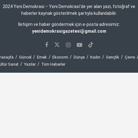
2024 Yeni Demokrasi – Yeni Demokrasi’de yer alan yazı, fotoğraf ve
haberler kaynak gösterilmek şartıyla kullanılabilir.
İletişim ve haber göndermek için e-posta adresimiz:
yenidemokrasigazetesi@gmail.com
nasayfa
Güncel
Emek
Ekonomi
Dünya
Kadın
Gençlik
Çevre
ültür Sanat
Yazılar
Tüm Haberler