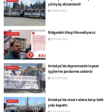
GÜNCEL
yürüyüş düzenlendi
6 ŞUBAT 2025
Bölgedeki Ateşi Hissediyoruz
YAZILAR
20 OCAK 2025
Antakya’da depremzede inşaat
GÜNCEL
işçilerine jandarma saldırdı
16 OCAK 2025
Antakya’da rezerv alana karşı halk
GÜNCEL
yolu kapattı
3 HAZIRAN 2024