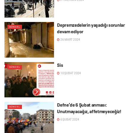
Depremzedelerin yaşadığı sorunlar
GÜNCEL
devam ediyor
26 MART 2024
Sis
GÜNCEL
10 ŞUBAT 2024
Defne’de 6 Şubat anması:
GÜNCEL
Unutmayacağız, affetmeyeceğiz!
6 ŞUBAT 2024