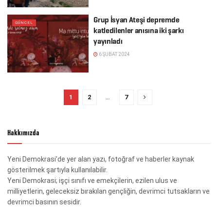
Grup İsyan Ateşi depremde
GÜNCEL
katledilenler anısına iki şarkı
yayınladı
6 ŞUBAT 2024
1
2
…
7
Hakkımızda
Yeni Demokrasi’de yer alan yazı, fotoğraf ve haberler kaynak
gösterilmek şartıyla kullanılabilir.
Yeni Demokrasi; işçi sınıfı ve emekçilerin, ezilen ulus ve
milliyetlerin, geleceksiz bırakılan gençliğin, devrimci tutsakların ve
devrimci basının sesidir.