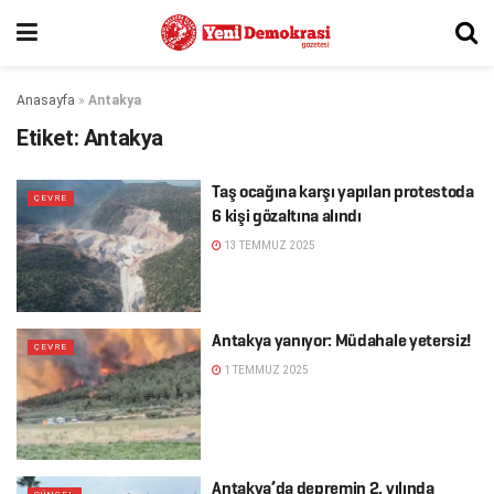
Anasayfa
»
Antakya
Etiket:
Antakya
Taş ocağına karşı yapılan protestoda
ÇEVRE
6 kişi gözaltına alındı
13 TEMMUZ 2025
Antakya yanıyor: Müdahale yetersiz!
ÇEVRE
1 TEMMUZ 2025
Antakya’da depremin 2. yılında