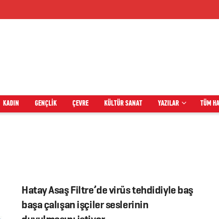
KADIN
GENÇLIK
ÇEVRE
KÜLTÜR SANAT
YAZILAR
TÜM H
Hatay Asaş Filtre’de virüs tehdidiyle baş
başa çalışan işçiler seslerinin