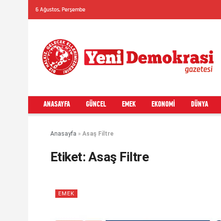
6 Ağustos, Perşembe
ANASAYFA
GÜNCEL
EMEK
EKONOMI
DÜNYA
Anasayfa
»
Asaş Filtre
Etiket:
Asaş Filtre
EMEK