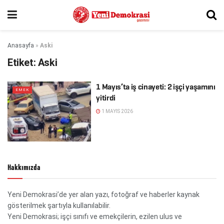
Anasayfa
»
Aski
Etiket:
Aski
1 Mayıs’ta iş cinayeti: 2 işçi yaşamını
EMEK
yitirdi
1 MAYIS 2026
Hakkımızda
Yeni Demokrasi’de yer alan yazı, fotoğraf ve haberler kaynak
gösterilmek şartıyla kullanılabilir.
Yeni Demokrasi; işçi sınıfı ve emekçilerin, ezilen ulus ve