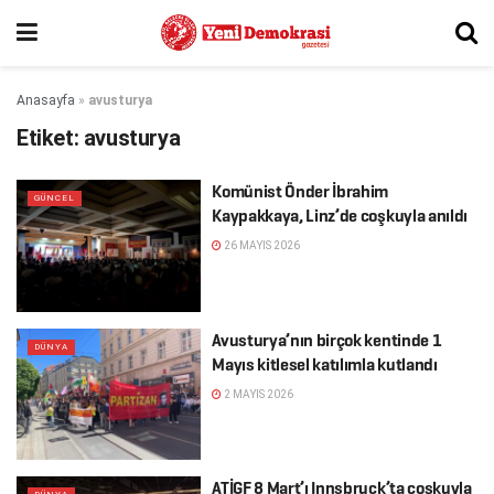
Anasayfa
»
avusturya
Etiket:
avusturya
Komünist Önder İbrahim
GÜNCEL
Kaypakkaya, Linz’de coşkuyla anıldı
26 MAYIS 2026
Avusturya’nın birçok kentinde 1
DÜNYA
Mayıs kitlesel katılımla kutlandı
2 MAYIS 2026
ATİGF 8 Mart’ı Innsbruck’ta coşkuyla