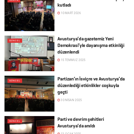
DÜNYA
kutladı
10 MART 2026
Avusturya’da gazetemiz Yeni
GÜNCEL
Demokrasi’yle dayanışma etkinliği
düzenlendi
15 TEMMUZ 2025
Partizan’ın İsviçre ve Avusturya’da
GÜNCEL
düzenlediği etkinlikler coşkuyla
geçti
30 NISAN 2025
Parti ve devrim şehitleri
GÜNCEL
Avusturya’da anıldı
13 OCAK 2025