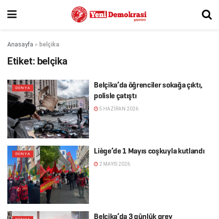
Anasayfa
»
belçika
Etiket:
belçika
Belçika’da öğrenciler sokağa çıktı,
DÜNYA
polisle çatıştı
5 HAZIRAN 2026
Liège’de 1 Mayıs coşkuyla kutlandı
DÜNYA
2 MAYIS 2026
Belçika’da 3 günlük grev