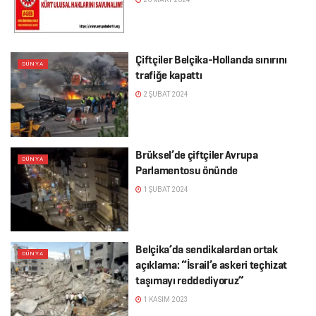
Çiftçiler Belçika-Hollanda sınırını
DÜNYA
trafiğe kapattı
2 ŞUBAT 2024
Brüksel’de çiftçiler Avrupa
DÜNYA
Parlamentosu önünde
1 ŞUBAT 2024
Belçika’da sendikalardan ortak
DÜNYA
açıklama: “İsrail’e askeri teçhizat
taşımayı reddediyoruz”
1 KASIM 2023