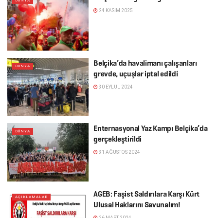
DÜNYA
24 KASIM 2025
Belçika’da havalimanı çalışanları
DÜNYA
grevde, uçuşlar iptal edildi
30 EYLÜL 2024
Enternasyonal Yaz Kampı Belçika’da
DÜNYA
gerçekleştirildi
31 AĞUSTOS 2024
AGEB: Faşist Saldırılara Karşı Kürt
AÇIKLAMALAR
Ulusal Haklarını Savunalım!
26 MART 2024