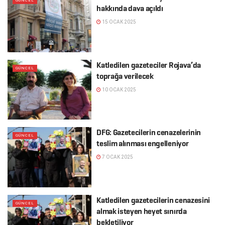
GÜNCEL
hakkında dava açıldı
15 OCAK 2025
Katledilen gazeteciler Rojava’da
GÜNCEL
toprağa verilecek
10 OCAK 2025
DFG: Gazetecilerin cenazelerinin
GÜNCEL
teslim alınması engelleniyor
7 OCAK 2025
Katledilen gazetecilerin cenazesini
GÜNCEL
almak isteyen heyet sınırda
bekletiliyor