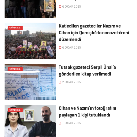
6 OCAK 2025
Katledilen gazeteciler Nazım ve
GÜNCEL
Cihan için Qamişlo’da cenaze töreni
düzenlendi
6 OCAK 2025
Tutsak gazeteci Serpil Ünal’a
GÜNCEL
gönderilen kitap verilmedi
2 OCAK 2025
Cihan ve Nazım’ın fotoğrafını
GÜNCEL
paylaşan 1 kişi tutuklandı
1 OCAK 2025