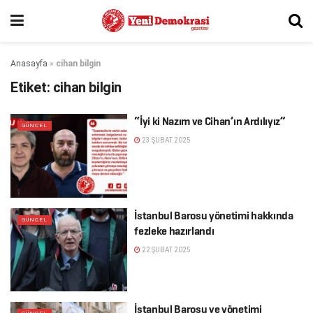
Anasayfa
»
cihan bilgin
Etiket:
cihan bilgin
“İyi ki Nazım ve Cihan’ın Ardılıyız”
GÜNCEL
23 ŞUBAT 2025
İstanbul Barosu yönetimi hakkında
GÜNCEL
fezleke hazırlandı
22 ŞUBAT 2025
İstanbul Barosu ve yönetimi