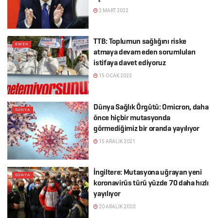
2 MART 2022
TTB: Toplumun sağlığını riske
EMEK
atmaya devam eden sorumluları
istifaya davet ediyoruz
15 OCAK 2022
Dünya Sağlık Örgütü: Omicron, daha
DÜNYA
önce hiçbir mutasyonda
görmediğimiz bir oranda yayılıyor
15 ARALIK 2021
İngiltere: Mutasyona uğrayan yeni
DÜNYA
koronavirüs türü yüzde 70 daha hızlı
yayılıyor
20 ARALIK 2020