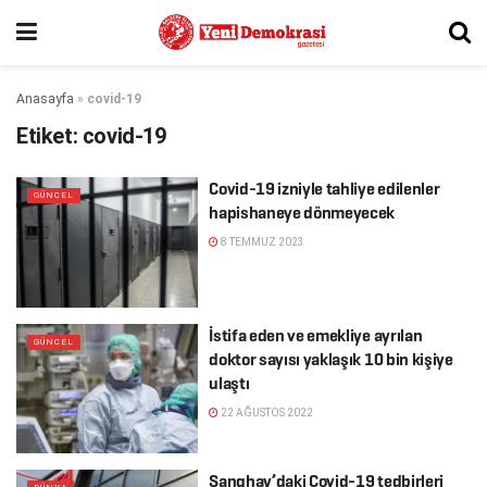
Anasayfa
»
covid-19
Etiket:
covid-19
Covid-19 izniyle tahliye edilenler
GÜNCEL
hapishaneye dönmeyecek
8 TEMMUZ 2023
İstifa eden ve emekliye ayrılan
GÜNCEL
doktor sayısı yaklaşık 10 bin kişiye
ulaştı
22 AĞUSTOS 2022
Şanghay’daki Covid-19 tedbirleri