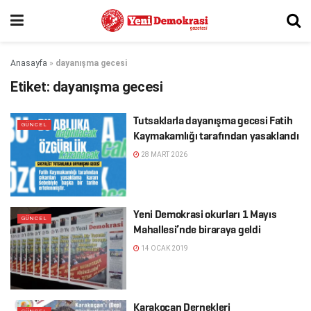
Anasayfa
»
dayanışma gecesi
Etiket:
dayanışma gecesi
Tutsaklarla dayanışma gecesi Fatih
GÜNCEL
Kaymakamlığı tarafından yasaklandı
28 MART 2026
Yeni Demokrasi okurları 1 Mayıs
GÜNCEL
Mahallesi’nde biraraya geldi
14 OCAK 2019
Karakoçan Dernekleri