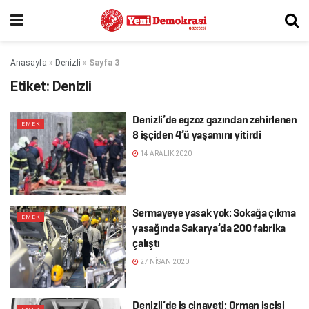
Anasayfa
»
Denizli
»
Sayfa 3
Etiket:
Denizli
Denizli’de egzoz gazından zehirlenen
EMEK
8 işçiden 4’ü yaşamını yitirdi
14 ARALIK 2020
Sermayeye yasak yok: Sokağa çıkma
EMEK
yasağında Sakarya’da 200 fabrika
çalıştı
27 NISAN 2020
Denizli’de iş cinayeti: Orman işçisi