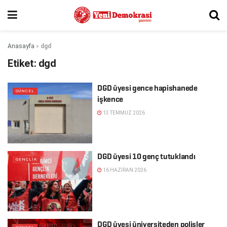
Anasayfa
»
dgd
Etiket:
dgd
DGD üyesi gence hapishanede
GÜNCEL
işkence
13 TEMMUZ 2026
DGD üyesi 10 genç tutuklandı
GENÇLIK
16 HAZIRAN 2026
DGD üyesi üniversiteden polisler