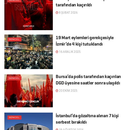
GÜNCEL
tarafından kaçırıldı
8 ŞUBAT 2026
19 Mart eylemleri gerekçesiyle
GÜNCEL
İzmir’de 4 kişi tutuklandı
16 ARALIK 2025
Bursa’da polis tarafından kaçırılan
GÜNCEL
DGD üyesine saatler sonra ulaşıldı
20 EKIM 2025
İstanbul’da gözaltına alınan 7 kişi
GÜNCEL
serbest bırakıldı
19 AĞUSTOS 2024