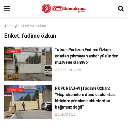
Anasayfa
»
fadime özkan
Etiket:
fadime özkan
Tutsak Partizan Fadime Özkan
GÜNCEL
odadan çıkmayan asker yüzünden
muayene olamıyor
3 HAZIRAN 2026
RÖPORTAJ-VI | Fadime Özkan:
RÖPORTAJ
“Hapishanelere dönük saldırılar,
kitlelere yönelen saldırılardan
bağımsız değil”
2 MART 2022