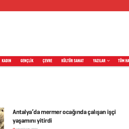
KADIN
GENÇLIK
ÇEVRE
KÜLTÜR SANAT
YAZILAR
TÜM H
Antalya’da mermer ocağında çalışan işçi
yaşamını yitirdi