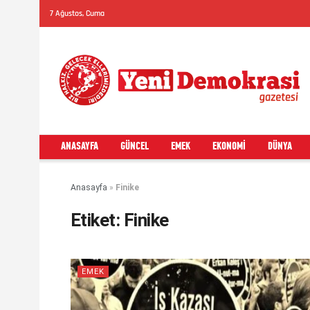
7 Ağustos, Cuma
ANASAYFA
GÜNCEL
EMEK
EKONOMI
DÜNYA
Anasayfa
»
Finike
Etiket:
Finike
EMEK