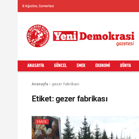
8 Ağustos, Cumartesi
ANASAYFA
GÜNCEL
EMEK
EKONOMI
DÜNYA
Anasayfa
»
gezer fabrikası
Etiket:
gezer fabrikası
EMEK