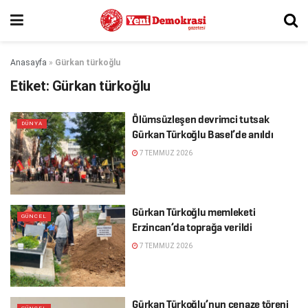
Anasayfa
»
Gürkan türkoğlu
Etiket:
Gürkan türkoğlu
Ölümsüzleşen devrimci tutsak
DÜNYA
Gürkan Türkoğlu Basel’de anıldı
7 TEMMUZ 2026
Gürkan Türkoğlu memleketi
GÜNCEL
Erzincan’da toprağa verildi
7 TEMMUZ 2026
Gürkan Türkoğlu’nun cenaze töreni