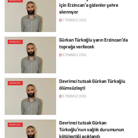
GÜNCEL
için Erzincan’a gidenler şehre
alınmıyor
7 TEMMUZ 2026
Gürkan Türkoğlu yarın Erzincan’da
GÜNCEL
toprağa verilecek
6 TEMMUZ 2026
Devrimci tutsak Gürkan Türkoğlu
GÜNCEL
ölümsüzleşti
5 TEMMUZ 2026
Devrimci tutsak Gürkan
GÜNCEL
Türkoğlu’nun sağlık durumunun
kötüleştiği açıklandı