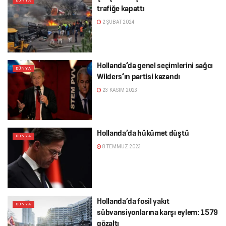
DÜNYA
trafiğe kapattı
2 ŞUBAT 2024
Hollanda’da genel seçimlerini sağcı
DÜNYA
Wilders’ın partisi kazandı
23 KASIM 2023
Hollanda’da hükümet düştü
DÜNYA
8 TEMMUZ 2023
Hollanda’da fosil yakıt
DÜNYA
sübvansiyonlarına karşı eylem: 1579
gözaltı