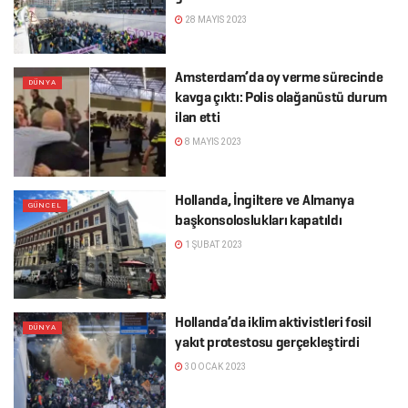
28 MAYIS 2023
Amsterdam’da oy verme sürecinde
DÜNYA
kavga çıktı: Polis olağanüstü durum
ilan etti
8 MAYIS 2023
Hollanda, İngiltere ve Almanya
GÜNCEL
başkonsoloslukları kapatıldı
1 ŞUBAT 2023
Hollanda’da iklim aktivistleri fosil
DÜNYA
yakıt protestosu gerçekleştirdi
30 OCAK 2023