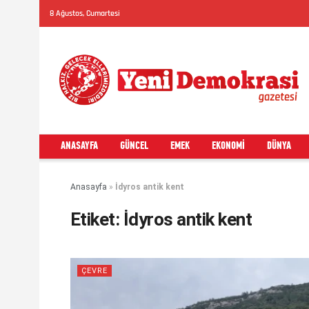
8 Ağustos, Cumartesi
ANASAYFA
GÜNCEL
EMEK
EKONOMI
DÜNYA
Anasayfa
»
İdyros antik kent
Etiket:
İdyros antik kent
ÇEVRE