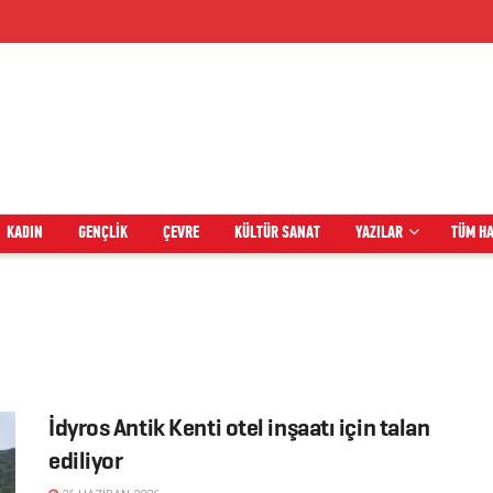
KADIN
GENÇLIK
ÇEVRE
KÜLTÜR SANAT
YAZILAR
TÜM H
İdyros Antik Kenti otel inşaatı için talan
ediliyor