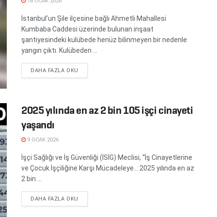
16 OCAK 2026
İstanbul’un Şile ilçesine bağlı Ahmetli Mahallesi
Kumbaba Caddesi üzerinde bulunan inşaat
şantiyesindeki kulübede henüz bilinmeyen bir nedenle
yangın çıktı. Kulübeden ...
DETAILS
DAHA FAZLA OKU
2025 yılında en az 2 bin 105 işçi cinayeti
yaşandı
9 OCAK 2026
İşçi Sağlığı ve İş Güvenliği (İSİG) Meclisi, “İş Cinayetlerine
ve Çocuk İşçiliğine Karşı Mücadeleye… 2025 yılında en az
2 bin ...
DETAILS
DAHA FAZLA OKU