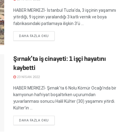
HABER MERKEZİ- İstanbul Tuzla'da, 3 işçinin yaşamını
yitirdiği, 9 işçinin yaralandığı 3 katlı vernik ve boya
fabrikasındaki patlamaya ilişkin 3’ü ...
DETAILS
DAHA FAZLA OKU
Şırnak’ta iş cinayeti: 1 işçi hayatını
kaybetti
23 NISAN 2022
HABER MERKEZİ- Şırnak’ta 6 Nolu Kömür Ocağı’nda bir
kamyonun hafriyat boşaltırken uçurumdan
yuvarlanması sonucu Halil Külter (30) yaşamını yitirdi.
Külter’in ...
DETAILS
DAHA FAZLA OKU