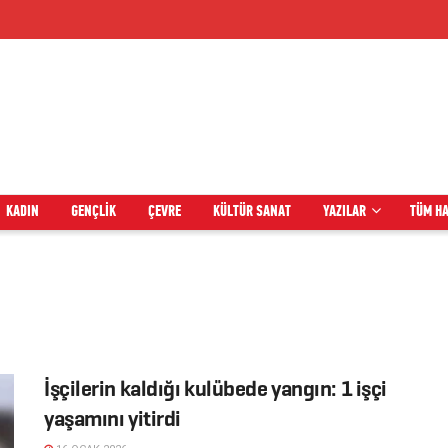
KADIN
GENÇLIK
ÇEVRE
KÜLTÜR SANAT
YAZILAR
TÜM H
İşçilerin kaldığı kulübede yangın: 1 işçi
yaşamını yitirdi