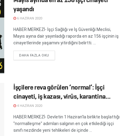
yaşandı
6 HAZIRAN 2020
HABER MERKEZİ- İşçi Sağlığı ve İş Güvenliği Meclisi,
Mayıs ayına dair yayınladığı raporda en az 156 işçinin iş
cinayetlerinde yaşamını yitirdiğini belirtti. ...
DETAILS
DAHA FAZLA OKU
İşçilere reva görülen ‘normal’: İşçi
cinayeti, iş kazası, virüs, karantina…
4 HAZIRAN 2020
HABER MERKEZİ- Devletin 1 Haziran'la birlikte başlattığı
"normalleşme" adımları salgının en çok etkilediği işçi
sınıfı nezdinde yeni tehlikeleri de içinde ...