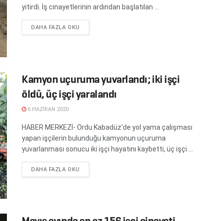
yitirdi. İş cinayetlerinin ardından başlatılan ...
DETAILS
DAHA FAZLA OKU
Kamyon uçuruma yuvarlandı; iki işçi
öldü, üç işçi yaralandı
6 HAZIRAN 2020
HABER MERKEZİ- Ordu Kabadüz'de yol yama çalışması
yapan işçilerin bulunduğu kamyonun uçuruma
yuvarlanması sonucu iki işçi hayatını kaybetti, üç işçi ...
DETAILS
DAHA FAZLA OKU
Mayıs ayında en az 156 işçi cinayeti