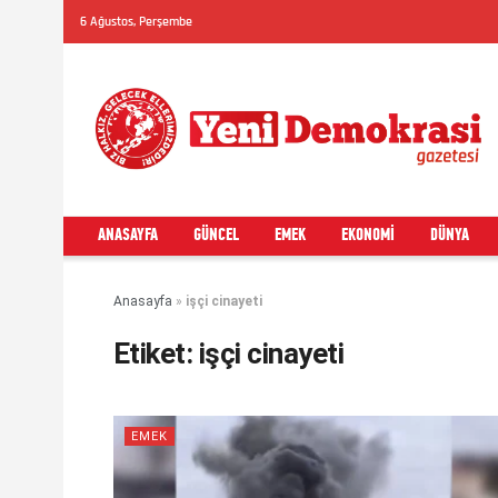
6 Ağustos, Perşembe
ANASAYFA
GÜNCEL
EMEK
EKONOMI
DÜNYA
Anasayfa
»
işçi cinayeti
Etiket:
işçi cinayeti
EMEK