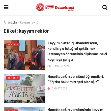
Anasayfa
»
kayyım rektör
Etiket:
kayyım rektör
Kayyımın atadığı akademisyen,
GENÇLIK
kendisiyle fotoğraf çektirmek
istemeyen öğrencinin diplomasına el
koymaya çalıştı
3 TEMMUZ 2026
Hacettepe Üniversitesi öğrencileri:
GENÇLIK
“Eğitim hakkımızı geri alacağız”
10 MART 2026
Hacettepe Üniversitesinde kayyım