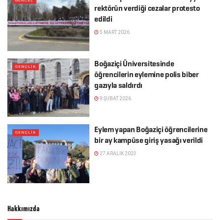
GÜNCEL
rektörün verdiği cezalar protesto
edildi
5 MART 2026
Boğaziçi Üniversitesinde
GENÇLIK
öğrencilerin eylemine polis biber
gazıyla saldırdı
9 ŞUBAT 2026
Eylem yapan Boğaziçi öğrencilerine
GENÇLIK
bir ay kampüse giriş yasağı verildi
27 ARALIK 2023
Hakkımızda