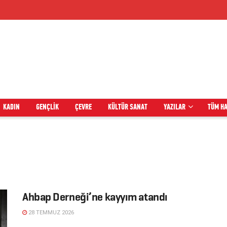
KADIN
GENÇLIK
ÇEVRE
KÜLTÜR SANAT
YAZILAR
TÜM H
Ahbap Derneği’ne kayyım atandı
28 TEMMUZ 2026