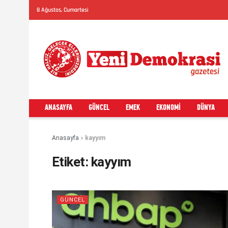
8 Ağustos, Cumartesi
ANASAYFA
GÜNCEL
EMEK
EKONOMI
DÜNYA
Anasayfa
»
kayyım
Etiket:
kayyım
GÜNCEL