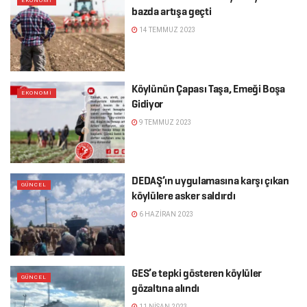
EKONOMI
bazda artışa geçti
14 TEMMUZ 2023
Köylünün Çapası Taşa, Emeği Boşa
EKONOMI
Gidiyor
9 TEMMUZ 2023
DEDAŞ’ın uygulamasına karşı çıkan
GÜNCEL
köylülere asker saldırdı
6 HAZIRAN 2023
GES’e tepki gösteren köylüler
GÜNCEL
gözaltına alındı
11 NISAN 2023