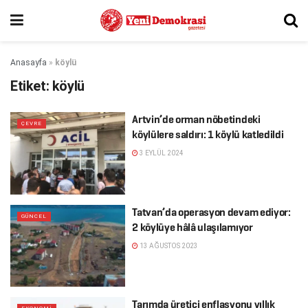
Anasayfa
»
köylü
Etiket:
köylü
Artvin’de orman nöbetindeki
ÇEVRE
köylülere saldırı: 1 köylü katledildi
3 EYLÜL 2024
Tatvan’da operasyon devam ediyor:
GÜNCEL
2 köylüye hâlâ ulaşılamıyor
13 AĞUSTOS 2023
Tarımda üretici enflasyonu yıllık