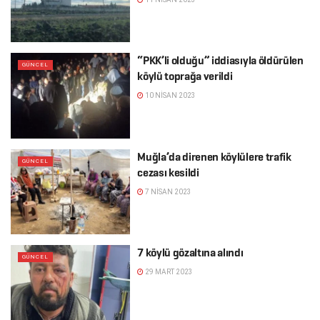
“PKK’li olduğu” iddiasıyla öldürülen
GÜNCEL
köylü toprağa verildi
10 NISAN 2023
Muğla’da direnen köylülere trafik
GÜNCEL
cezası kesildi
7 NISAN 2023
7 köylü gözaltına alındı
GÜNCEL
29 MART 2023