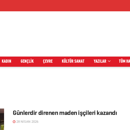
KADIN
GENÇLIK
ÇEVRE
KÜLTÜR SANAT
YAZILAR
TÜM H
Günlerdir direnen maden işçileri kazandı
28 NISAN 2026