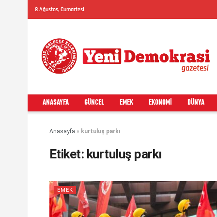
8 Ağustos, Cumartesi
ANASAYFA
GÜNCEL
EMEK
EKONOMI
DÜNYA
Anasayfa
»
kurtuluş parkı
Etiket:
kurtuluş parkı
EMEK