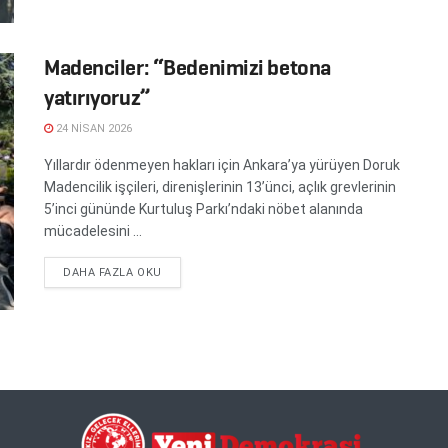
Madenciler: “Bedenimizi betona
yatırıyoruz”
24 NISAN 2026
Yıllardır ödenmeyen hakları için Ankara’ya yürüyen Doruk
Madencilik işçileri, direnişlerinin 13’ünci, açlık grevlerinin
5’inci gününde Kurtuluş Parkı’ndaki nöbet alanında
mücadelesini ...
DETAILS
DAHA FAZLA OKU